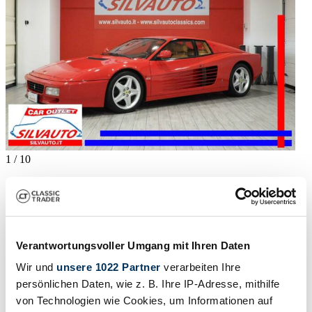
1
/
10
1992 | Ferrari 512 TR
FERRARI 512 TR (1992) CERTIFICATA FERRARI
CLASSICHE – ISCRITTA ASI CON C.R.S. E OMOLOGATA
ASI TARGA ORO – SUPERPREZZO
Verantwortungsvoller Umgang mit Ihren Daten
$351,437
Wir und
unsere 1022 Partner
verarbeiten Ihre
Body style
persönlichen Daten, wie z. B. Ihre IP-Adresse, mithilfe
Coupe
Mileage (read)
von Technologien wie Cookies, um Informationen auf