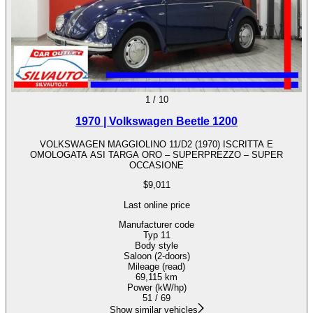
1
/
10
1970 | Volkswagen Beetle 1200
VOLKSWAGEN MAGGIOLINO 11/D2 (1970) ISCRITTA E
OMOLOGATA ASI TARGA ORO – SUPERPREZZO – SUPER
OCCASIONE
$9,011
Last online price
Manufacturer code
Typ 11
Body style
Saloon (2-doors)
Mileage (read)
69,115 km
Power (kW/hp)
51 / 69
Show similar vehicles