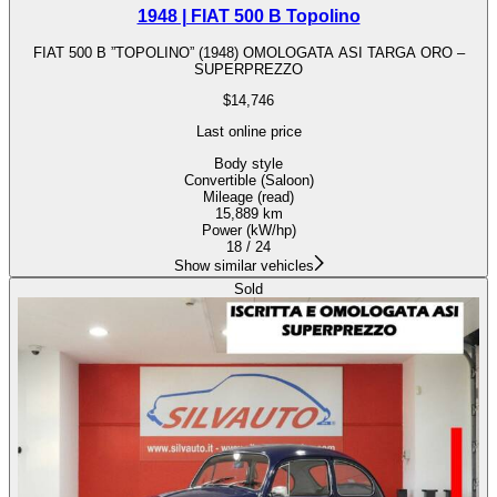
1948 | FIAT 500 B Topolino
FIAT 500 B ”TOPOLINO” (1948) OMOLOGATA ASI TARGA ORO –
SUPERPREZZO
$14,746
Last online price
Body style
Convertible (Saloon)
Mileage (read)
15,889 km
Power (kW/hp)
18 / 24
Show similar vehicles
Sold