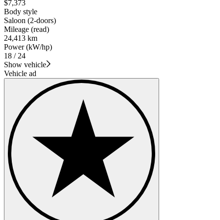
$7,373
Body style
Saloon (2-doors)
Mileage (read)
24,413 km
Power (kW/hp)
18 / 24
Show vehicle
Vehicle ad