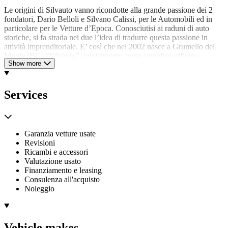
Le origini di Silvauto vanno ricondotte alla grande passione dei 2
fondatori, Dario Belloli e Silvano Calissi, per le Automobili ed in
particolare per le Vetture d’Epoca. Conosciutisi ai raduni di auto
storiche, si fa strada nei due l’idea di tradurre questa passione in
attività imprenditoriale. E’ così che nel 2002 nasce a Grumello del
Monte (BG) “Silvauto”, inizialmente come semplice officina
Show more
meccanica, ma con l’idea e l’ambizione di diventare presto
un’autorevole realtà sul mercato dell’Auto.
Silvauto Spa rappresenta oggi una realtà di spicco ed in fortissima
Services
ascesa nel mercato della compravendita di autovetture, sia nuove che
usate, e il principale protagonista a livello italiano nel segmento delle
Auto d’Epoca e da Collezione, autentico fiore all’occhiello della
proposta Silvauto.
Garanzia vetture usate
Revisioni
Nel giugno 2017 Silvauto si è, infatti, trasformata in Società per
Ricambi e accessori
Azioni, e negli ultimi anni ha portato il Capitale Sociale dagli
Valutazione usato
originari 15 mila euro agli attuali 10 milioni (tutti interamente
Finanziamento e leasing
versati).
Consulenza all'acquisto
Noleggio
Per sapere di più, visita la pagina dedicata del nostro sito
web https://www.silvauto.it/chi-siamo/
Vehicle makes