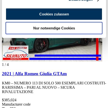
Wir verwenden Cookies, um Inhalte und Anzeigen zu
personalisieren, Funktionen für soziale Medien anbieten
Cookies zulassen
zu können und die Zugriffe auf unsere Website zu
analysieren. Außerdem geben wir Informationen zu Ihrer
Nur notwendige Cookies
Verwendung unserer Website an unsere Partner für
soziale Medien, Werbung und Analysen weiter. Unsere
Partner führen diese Informationen möglicherweise mit
weiteren Daten zusammen, die Sie ihnen bereitgestellt
haben oder die sie im Rahmen Ihrer Nutzung der Dienste
gesammelt haben.
Datenschutzerklärung
1
/
4
2021 | Alfa Romeo Giulia GTAm
KM0 – NUMERO 113 DI SOLO 500 ESEMPLARI COSTRUITI-
RARISSIMA – PARI AL NUOVO – SICURA
RIVALUTAZIONE
$385,024
Manufacturer code