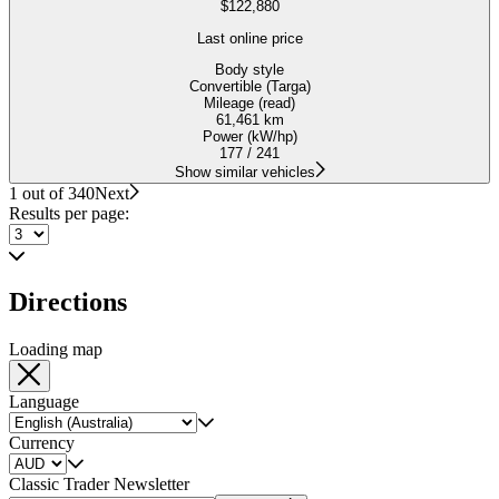
$122,880
Last online price
Body style
Convertible (Targa)
Mileage (read)
61,461 km
Power (kW/hp)
177 / 241
Show similar vehicles
1 out of 340
Next
Results per page:
Directions
Loading map
Language
Currency
Classic Trader Newsletter