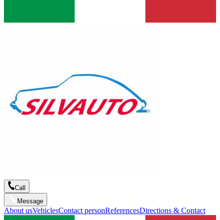
Call
Message
About us
Vehicles
Contact person
References
Directions & Contact