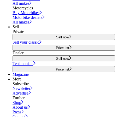
All makes
Motorcycles
Buy Motorbikes
Motorbike dealers
All makes
Sell
Private
Sell now
Sell your classic
Price list
Dealer
Sell now
Testimonials
Price list
Magazine
More
Subscribe
Newsletter
Advertise
Further
Shop
About us
Press
Contact