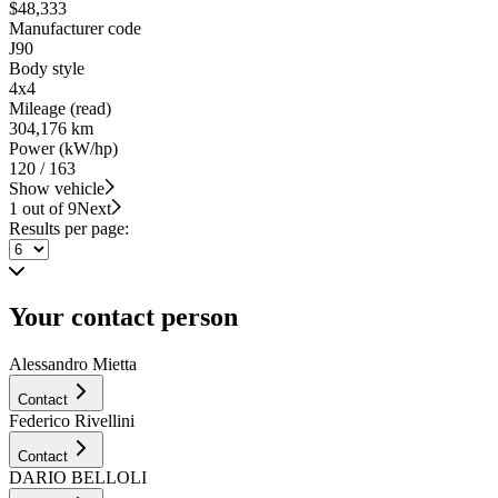
$48,333
Manufacturer code
J90
Body style
4x4
Mileage (read)
304,176 km
Power (kW/hp)
120 / 163
Show vehicle
1 out of 9
Next
Results per page:
Your contact person
Alessandro Mietta
Contact
Federico Rivellini
Contact
DARIO BELLOLI