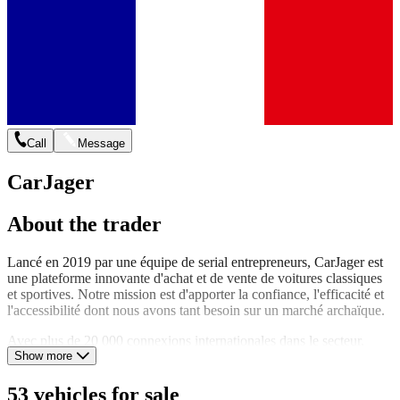
Call
Message
CarJager
About the trader
Lancé en 2019 par une équipe de serial entrepreneurs, CarJager est
une plateforme innovante d'achat et de vente de voitures classiques
et sportives. Notre mission est d'apporter la confiance, l'efficacité et
l'accessibilité dont nous avons tant besoin sur un marché archaïque.
Avec plus de 20 000 connexions internationales dans le secteur,
nous sommes les plus grands spécialistes du hors-marché et nous
Show more
pouvons vous trouver exactement la voiture que vous recherchez.
53 vehicles for sale