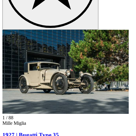
1
/
88
Mille Miglia
1927 | Bugatti Type 35