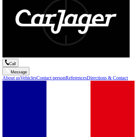
Call
Message
About us
Vehicles
Contact person
References
Directions & Contact