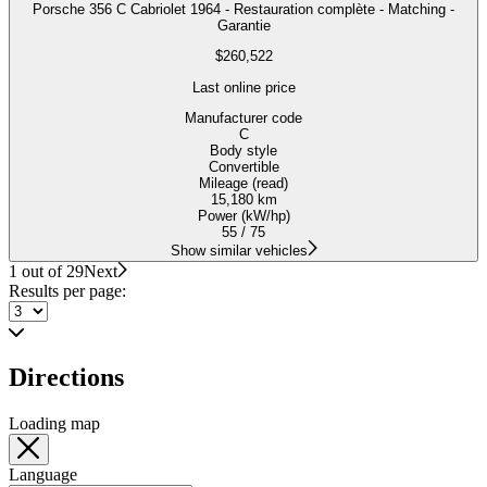
Porsche 356 C Cabriolet 1964 - Restauration complète - Matching -
Garantie
$260,522
Last online price
Manufacturer code
C
Body style
Convertible
Mileage (read)
15,180 km
Power (kW/hp)
55 / 75
Show similar vehicles
1 out of 29
Next
Results per page:
Directions
Loading map
Language