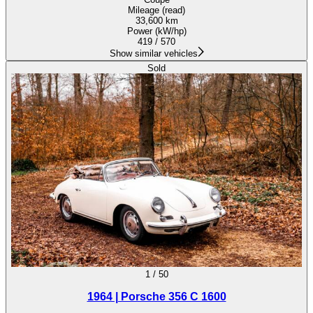
Mileage (read)
33,600 km
Power (kW/hp)
419 / 570
Show similar vehicles
Sold
1
/
50
1964 | Porsche 356 C 1600