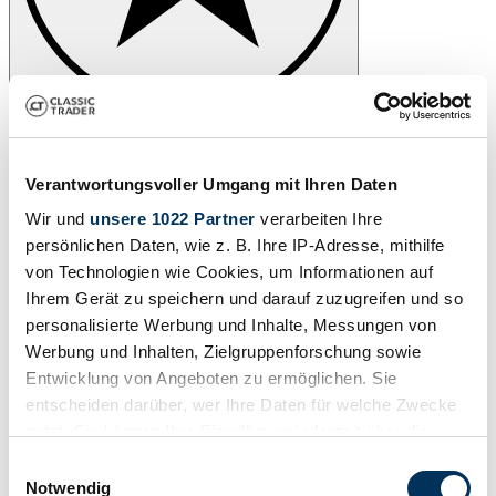
Verantwortungsvoller Umgang mit Ihren Daten
Wir und
unsere 1022 Partner
verarbeiten Ihre
persönlichen Daten, wie z. B. Ihre IP-Adresse, mithilfe
von Technologien wie Cookies, um Informationen auf
Ihrem Gerät zu speichern und darauf zuzugreifen und so
personalisierte Werbung und Inhalte, Messungen von
Werbung und Inhalten, Zielgruppenforschung sowie
Entwicklung von Angeboten zu ermöglichen. Sie
entscheiden darüber, wer Ihre Daten für welche Zwecke
nutzt. Sie können Ihre Einwilligung jederzeit über die
1
/
50
Cookie-Erklärung oder durch Klicken auf das Privacy
Einwilligungsauswahl
1964 | Jaguar E-Type 3.8
Trigger Symbol ändern oder widerrufen
Notwendig