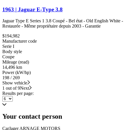
1963 | Jaguar E-Type 3.8
Jaguar Type E Series 1 3.8 Coupé - Bel état - Old English White -
Restaurée - Même propriétaire depuis 2003 - Garantie
$194,982
Manufacturer code
Serie I
Body style
Coupe
Mileage (read)
14,496 km
Power (kW/hp)
198 / 269
Show vehicle
1 out of 9
Next
Results per page:
Your contact person
CarJager ARNAGE MOTORS