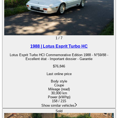
1
/
7
1988 | Lotus Esprit Turbo HC
Lotus Esprit Turbo HCI Commemorative Edition 1988 - N°59/88 -
Excellent état - Important dossier - Garantie
$76,846
Last online price
Body style
Coupe
Mileage (read)
30,000 km
Power (kW/hp)
158 / 215
Show similar vehicles
Sold