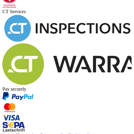
CT Services
Pay securely