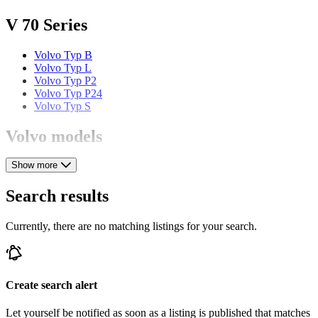
V 70 Series
Volvo Typ B
Volvo Typ L
Volvo Typ P2
Volvo Typ P24
Volvo Typ S
Volvo models
Show more
Volvo 240
Volvo 480
Volvo 66
Search results
Volvo 850
Volvo Amazon
Currently, there are no matching listings for your search.
Volvo P 121
Volvo P 144
Volvo P 145
Volvo P 1800
Volvo P 210
Create search alert
Volvo PV 444
Volvo PV 544
Let yourself be notified as soon as a listing is published that matches