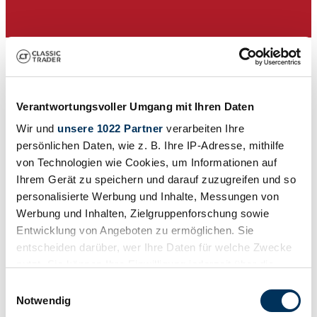
Verantwortungsvoller Umgang mit Ihren Daten
Wir und
unsere 1022 Partner
verarbeiten Ihre
persönlichen Daten, wie z. B. Ihre IP-Adresse, mithilfe
von Technologien wie Cookies, um Informationen auf
Ihrem Gerät zu speichern und darauf zuzugreifen und so
personalisierte Werbung und Inhalte, Messungen von
Dealer
Werbung und Inhalten, Zielgruppenforschung sowie
Entwicklung von Angeboten zu ermöglichen. Sie
entscheiden darüber, wer Ihre Daten für welche Zwecke
nutzt. Sie können Ihre Einwilligung jederzeit über die
Cookie-Erklärung oder durch Klicken auf das Privacy
Einwilligungsauswahl
Trigger Symbol ändern oder widerrufen
Notwendig