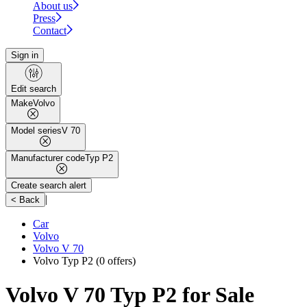
About us
Press
Contact
Sign in
Edit search
Make
Volvo
Model series
V 70
Manufacturer code
Typ P2
Create search alert
|
< Back
Car
Volvo
Volvo V 70
Volvo Typ P2
(0 offers)
Volvo V 70 Typ P2 for Sale