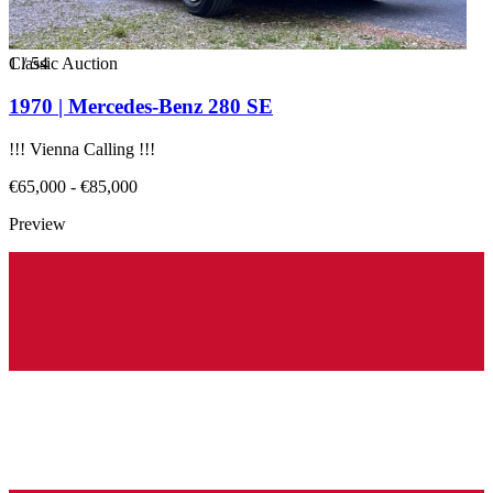
1
Classic Auction
/
54
1970 | Mercedes-Benz 280 SE
!!! Vienna Calling !!!
€65,000 - €85,000
Preview