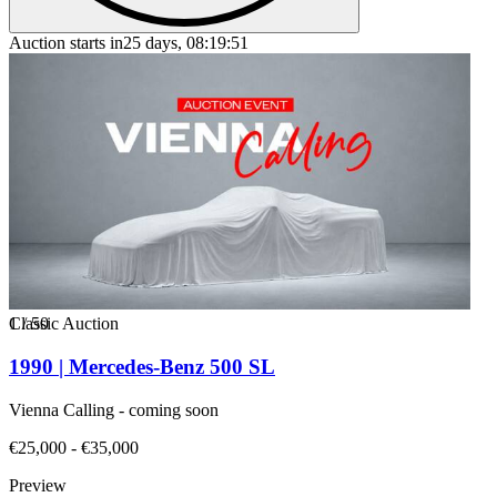
Auction starts in
25 days, 08:19:51
1
Classic Auction
/
50
1990 | Mercedes-Benz 500 SL
Vienna Calling - coming soon
€25,000 - €35,000
Preview