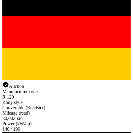
Auction
Manufacturer code
R 129
Body style
Convertible (Roadster)
Mileage (read)
80,002 km
Power (kW/hp)
140 / 190