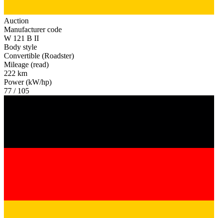
Auction
Manufacturer code
W 121 B II
Body style
Convertible (Roadster)
Mileage (read)
222 km
Power (kW/hp)
77 / 105