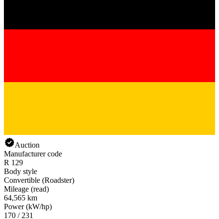
Auction
Manufacturer code
R 129
Body style
Convertible (Roadster)
Mileage (read)
64,565 km
Power (kW/hp)
170 / 231