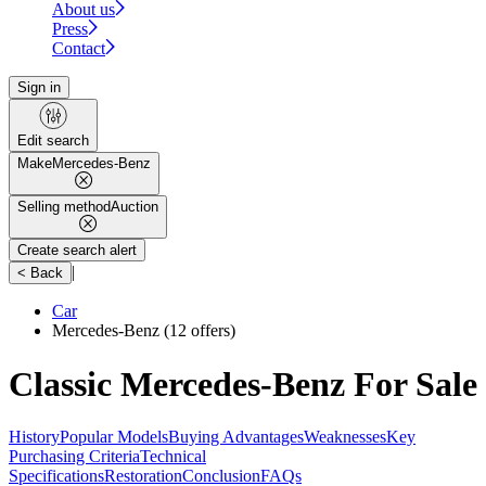
About us
Press
Contact
Sign in
Edit search
Make
Mercedes-Benz
Selling method
Auction
Create search alert
|
< Back
Car
Mercedes-Benz
(12 offers)
Classic Mercedes-Benz For Sale
History
Popular Models
Buying Advantages
Weaknesses
Key
Purchasing Criteria
Technical
Specifications
Restoration
Conclusion
FAQs