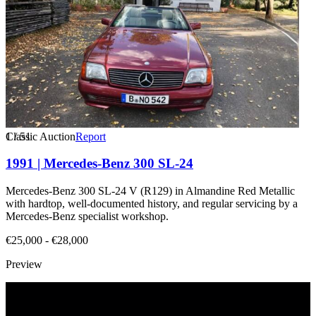
1
Classic Auction
/
51
Report
1991 | Mercedes-Benz 300 SL-24
Mercedes-Benz 300 SL-24 V (R129) in Almandine Red Metallic
with hardtop, well-documented history, and regular servicing by a
Mercedes-Benz specialist workshop.
€25,000 - €28,000
Preview