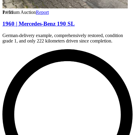
1
Premium Auction
/
51
Report
1960 | Mercedes-Benz 190 SL
German-delivery example, comprehensively restored, condition
grade 1, and only 222 kilometers driven since completion.