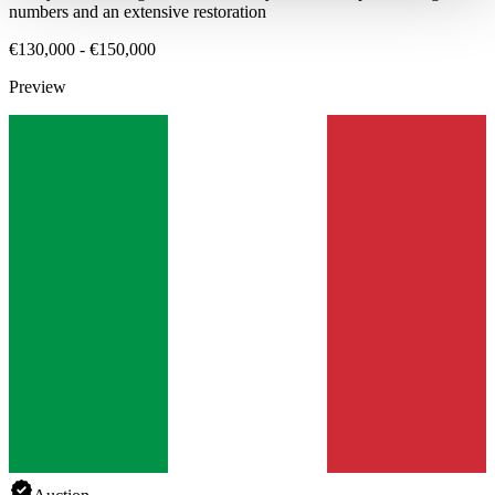
haben oder die sie im Rahmen Ihrer Nutzung der Dienste
numbers and an extensive restoration
gesammelt haben.
Datenschutzerklärung
€130,000 - €150,000
Preview