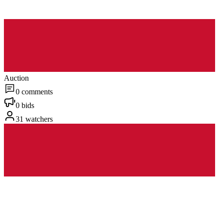
Auction
0 comments
0 bids
31 watchers