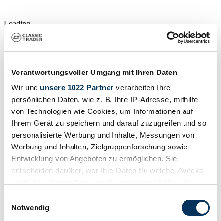
Loading…
Verantwortungsvoller Umgang mit Ihren Daten
Wir und
unsere 1022 Partner
verarbeiten Ihre
persönlichen Daten, wie z. B. Ihre IP-Adresse, mithilfe
von Technologien wie Cookies, um Informationen auf
Ihrem Gerät zu speichern und darauf zuzugreifen und so
personalisierte Werbung und Inhalte, Messungen von
Werbung und Inhalten, Zielgruppenforschung sowie
Entwicklung von Angeboten zu ermöglichen. Sie
entscheiden darüber, wer Ihre Daten für welche Zwecke
nutzt. Sie können Ihre Einwilligung jederzeit über die
Cookie-Erklärung oder durch Klicken auf das Privacy
Einwilligungsauswahl
Trigger Symbol ändern oder widerrufen
Notwendig