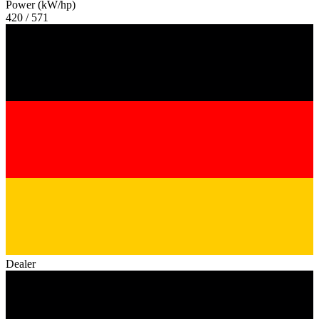
Power (kW/hp)
420 / 571
Dealer