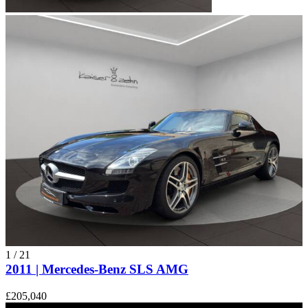
1
/
21
2011 | Mercedes-Benz SLS AMG
£205,040