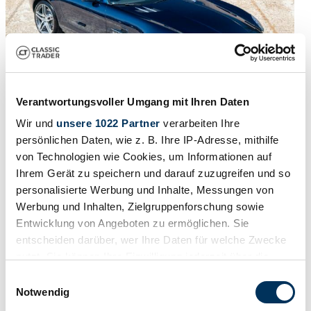
Verantwortungsvoller Umgang mit Ihren Daten
Wir und
unsere 1022 Partner
verarbeiten Ihre
persönlichen Daten, wie z. B. Ihre IP-Adresse, mithilfe
2010 | Mercedes-Benz SLS AMG
von Technologien wie Cookies, um Informationen auf
Ihrem Gerät zu speichern und darauf zuzugreifen und so
Only 7,133 km and still completely in its original paint | Perfect and
personalisierte Werbung und Inhalte, Messungen von
fully documented service history | Delivered new to Pier Silvio
Werbung und Inhalten, Zielgruppenforschung sowie
Berlusconi
Entwicklung von Angeboten zu ermöglichen. Sie
Price on request
2 weeks ago
entscheiden darüber, wer Ihre Daten für welche Zwecke
nutzt. Sie können Ihre Einwilligung jederzeit über die
Cookie-Erklärung oder durch Klicken auf das Privacy
Einwilligungsauswahl
Trigger Symbol ändern oder widerrufen
Notwendig