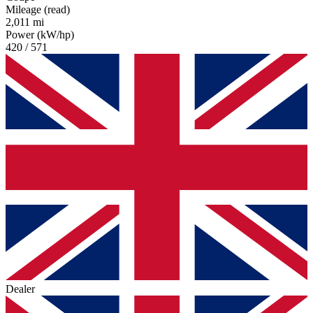
Mileage (read)
2,011 mi
Power (kW/hp)
420 / 571
Dealer