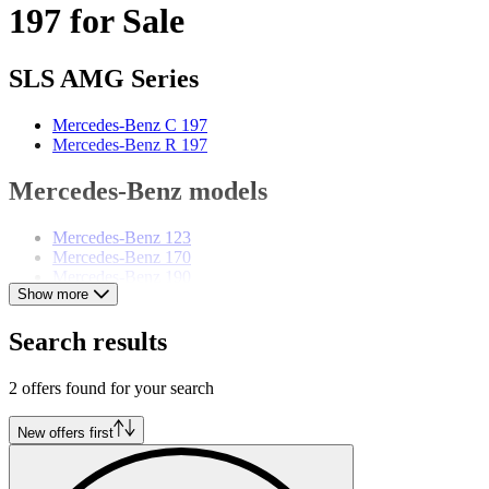
197 for Sale
SLS AMG Series
Mercedes-Benz C 197
Mercedes-Benz R 197
Mercedes-Benz models
Mercedes-Benz 123
Mercedes-Benz 170
Mercedes-Benz 190
Show more
Mercedes-Benz 220
Mercedes-Benz 280
Mercedes-Benz 300
Search results
Mercedes-Benz E-Class
Mercedes-Benz G-Class
2 offers found for your search
Mercedes-Benz Ponton
Mercedes-Benz S-Class
Mercedes-Benz SL-Class
New offers first
Mercedes-Benz SLK