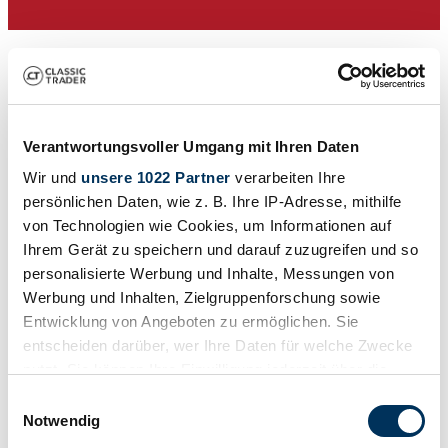
Verantwortungsvoller Umgang mit Ihren Daten
Wir und
unsere 1022 Partner
verarbeiten Ihre
persönlichen Daten, wie z. B. Ihre IP-Adresse, mithilfe
von Technologien wie Cookies, um Informationen auf
Ihrem Gerät zu speichern und darauf zuzugreifen und so
Dealer
personalisierte Werbung und Inhalte, Messungen von
Werbung und Inhalten, Zielgruppenforschung sowie
Entwicklung von Angeboten zu ermöglichen. Sie
entscheiden darüber, wer Ihre Daten für welche Zwecke
nutzt. Sie können Ihre Einwilligung jederzeit über die
Cookie-Erklärung oder durch Klicken auf das Privacy
Einwilligungsauswahl
Trigger Symbol ändern oder widerrufen
Notwendig