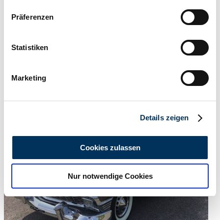
Wenn Sie es erlauben, würden wir auch gerne:
Präferenzen
Informationen über Ihre geografische Lage
erfassen, welche bis auf einige Meter genau sein
können
Statistiken
Ihr Gerät durch aktives Scannen nach
bestimmten Merkmalen (Fingerprinting) identifizieren
Dealer
Marketing
Erfahren Sie mehr darüber, wie Ihre persönlichen Daten
Expired listing
verarbeitet werden, und legen Sie Ihre Präferenzen im
Abschnitt Einzelheiten
fest.
Details zeigen
Wir verwenden Cookies, um Inhalte und Anzeigen zu
personalisieren, Funktionen für soziale Medien anbieten
Cookies zulassen
zu können und die Zugriffe auf unsere Website zu
analysieren. Außerdem geben wir Informationen zu Ihrer
Nur notwendige Cookies
Verwendung unserer Website an unsere Partner für
soziale Medien, Werbung und Analysen weiter. Unsere
Partner führen diese Informationen möglicherweise mit
weiteren Daten zusammen, die Sie ihnen bereitgestellt