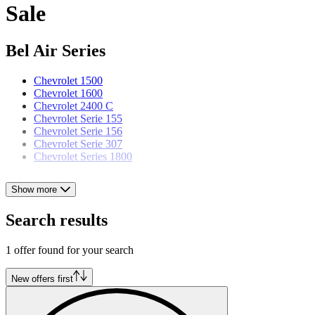
Sale
Bel Air Series
Chevrolet 1500
Chevrolet 1600
Chevrolet 2400 C
Chevrolet Serie 155
Chevrolet Serie 156
Chevrolet Serie 307
Chevrolet Series 1800
Chevrolet models
Show more
Chevrolet 3100
Search results
Chevrolet C/K
Chevrolet Camaro
1 offer found for your search
Chevrolet Caprice
Chevrolet Chevelle
Chevrolet Corvair
New offers first
Chevrolet Corvette
Chevrolet El Camino