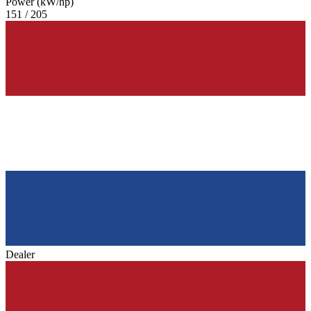
Power (kW/hp)
151 / 205
Dealer