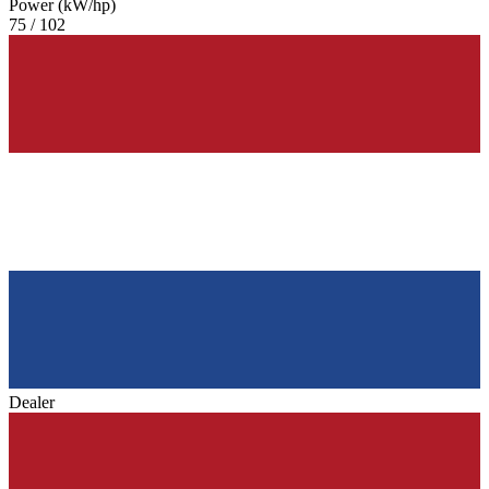
Power (kW/hp)
75 / 102
Dealer