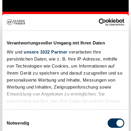
Verantwortungsvoller Umgang mit Ihren Daten
Wir und
unsere 1022 Partner
verarbeiten Ihre
persönlichen Daten, wie z. B. Ihre IP-Adresse, mithilfe
von Technologien wie Cookies, um Informationen auf
Ihrem Gerät zu speichern und darauf zuzugreifen und so
Private seller
personalisierte Werbung und Inhalte, Messungen von
Werbung und Inhalten, Zielgruppenforschung sowie
Entwicklung von Angeboten zu ermöglichen. Sie
entscheiden darüber, wer Ihre Daten für welche Zwecke
nutzt. Sie können Ihre Einwilligung jederzeit über die
Cookie-Erklärung oder durch Klicken auf das Privacy
Einwilligungsauswahl
Trigger Symbol ändern oder widerrufen
Notwendig