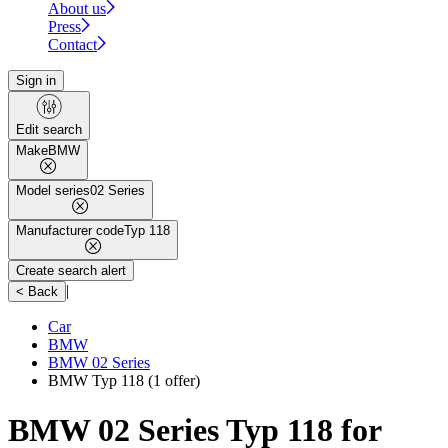
About us
Press
Contact
Sign in
Edit search
Make
BMW
Model series
02 Series
Manufacturer code
Typ 118
Create search alert
|
< Back
Car
BMW
BMW 02 Series
BMW Typ 118
(1 offer)
BMW 02 Series Typ 118 for