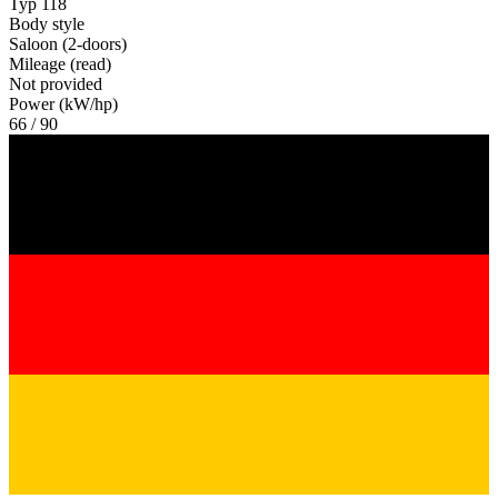
Typ 118
Body style
Saloon (2-doors)
Mileage (read)
Not provided
Power (kW/hp)
66 / 90