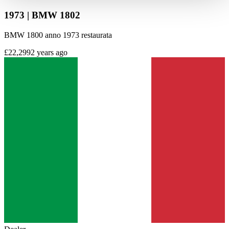
haben oder die sie im Rahmen Ihrer Nutzung der Dienste
1973 | BMW 1802
gesammelt haben.
Datenschutzerklärung
BMW 1800 anno 1973 restaurata
£22,299
2 years ago