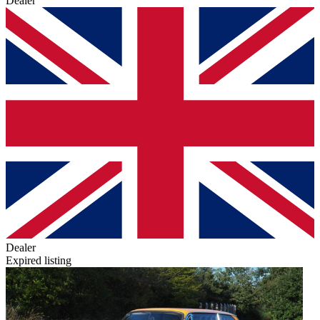
Dealer
Dealer
Expired listing