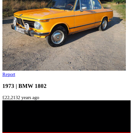
Report
1973 | BMW 1802
£22,213
2 years ago