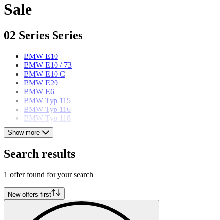
Sale
02 Series Series
BMW E10
BMW E10 / 73
BMW E10 C
BMW E20
BMW E6
BMW Typ 115
BMW Typ 116
BMW Typ 118
Show more
BMW models
Search results
BMW 3 Series
BMW 3.0
1 offer found for your search
BMW 327
BMW 328
BMW 5 Series
New offers first
BMW 503
BMW 6 Series