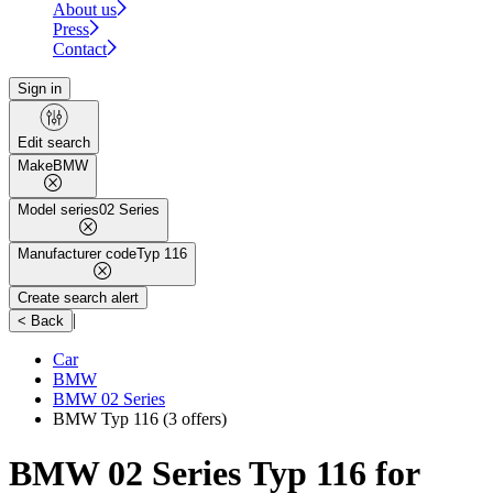
About us
Press
Contact
Sign in
Edit search
Make
BMW
Model series
02 Series
Manufacturer code
Typ 116
Create search alert
|
< Back
Car
BMW
BMW 02 Series
BMW Typ 116
(3 offers)
BMW 02 Series Typ 116 for