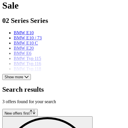
Sale
02 Series Series
BMW E10
BMW E10 / 73
BMW E10 C
BMW E20
BMW E6
BMW Typ 115
BMW Typ 116
BMW Typ 118
Show more
BMW models
Search results
BMW 3 Series
BMW 3.0
3 offers found for your search
BMW 327
BMW 328
BMW 5 Series
New offers first
BMW 503
BMW 6 Series