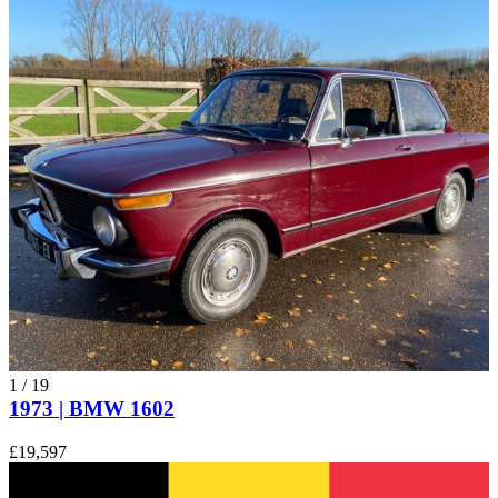
1
/
19
1973 | BMW 1602
£19,597