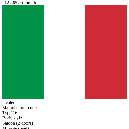
£12,865
last month
Dealer
Manufacturer code
Typ 116
Body style
Saloon (2-doors)
Mileage (read)