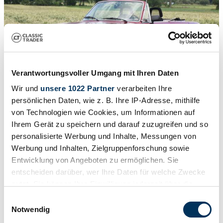
Verantwortungsvoller Umgang mit Ihren Daten
Wir und
unsere 1022 Partner
verarbeiten Ihre
persönlichen Daten, wie z. B. Ihre IP-Adresse, mithilfe
1
Conversion/Special
/
24
von Technologien wie Cookies, um Informationen auf
Ihrem Gerät zu speichern und darauf zuzugreifen und so
1968 | BMW 1600 - 2
personalisierte Werbung und Inhalte, Messungen von
Werbung und Inhalten, Zielgruppenforschung sowie
BMW 02 Cabriolet – Baujahr 1968 – 2,0-Liter – mit Patina
Entwicklung von Angeboten zu ermöglichen. Sie
£15,438
entscheiden darüber, wer Ihre Daten für welche Zwecke
nutzt. Sie können Ihre Einwilligung jederzeit über die
Cookie-Erklärung oder durch Klicken auf das Privacy
Einwilligungsauswahl
Trigger Symbol ändern oder widerrufen
Notwendig