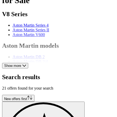
for Sale
V8 Series
Aston Martin Series 4
Aston Martin Series II
Aston Martin V600
Aston Martin models
Aston Martin DB 2
Aston Martin DB 2/4
Show more
Aston Martin DB 4
Aston Martin DB 5
Aston Martin DB 6
Search results
Aston Martin DB 7
Aston Martin DB 9
21 offers found for your search
Aston Martin DBS
Aston Martin Lagonda
Aston Martin Vanquish
New offers first
Aston Martin Vantage
Aston Martin Virage