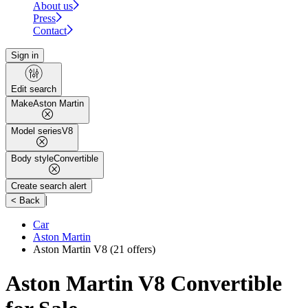
About us
Press
Contact
Sign in
Edit search
Make
Aston Martin
Model series
V8
Body style
Convertible
Create search alert
|
< Back
Car
Aston Martin
Aston Martin V8
(21 offers)
Aston Martin V8 Convertible