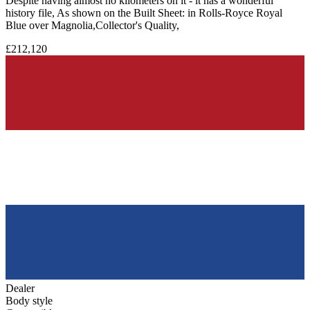
Despite having almost no kilometers on it - it has a wonderful
history file, As shown on the Built Sheet: in Rolls-Royce Royal
Blue over Magnolia,Collector's Quality,
£212,120
Dealer
Body style