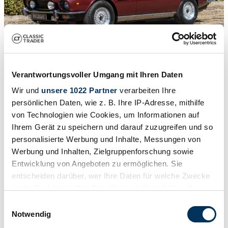
1
/
34
Verantwortungsvoller Umgang mit Ihren Daten
1987 | Aston Martin V8 EFi Volante
Wir und
unsere 1022 Partner
verarbeiten Ihre
Aston Martin V8 Volante Series 2 (LHD)
persönlichen Daten, wie z. B. Ihre IP-Adresse, mithilfe
von Technologien wie Cookies, um Informationen auf
£182,950
Ihrem Gerät zu speichern und darauf zuzugreifen und so
personalisierte Werbung und Inhalte, Messungen von
Werbung und Inhalten, Zielgruppenforschung sowie
Entwicklung von Angeboten zu ermöglichen. Sie
entscheiden darüber, wer Ihre Daten für welche Zwecke
nutzt. Sie können Ihre Einwilligung jederzeit über die
Cookie-Erklärung oder durch Klicken auf das Privacy
Einwilligungsauswahl
Trigger Symbol ändern oder widerrufen
Notwendig