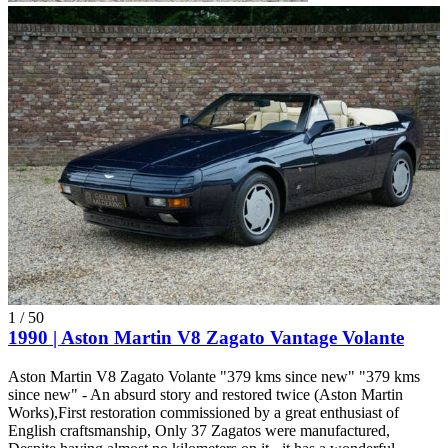
1
/
50
1990 | Aston Martin V8 Zagato Vantage Volante
Aston Martin V8 Zagato Volante "379 kms since new" "379 kms
since new" - An absurd story and restored twice (Aston Martin
Works),First restoration commissioned by a great enthusiast of
English craftsmanship, Only 37 Zagatos were manufactured,