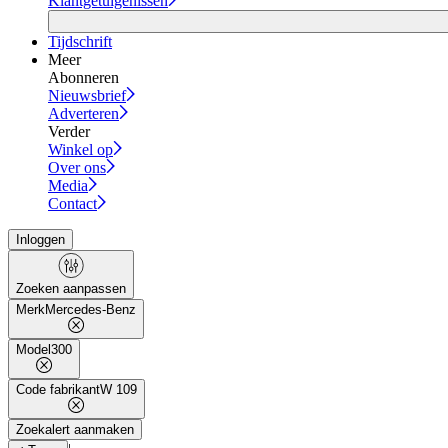
Klantgetuigenissen
Tijdschrift
Meer
Abonneren
Nieuwsbrief
Adverteren
Verder
Winkel op
Over ons
Media
Contact
Inloggen
Zoeken aanpassen
Merk
Mercedes-Benz
Model
300
Code fabrikant
W 109
Zoekalert aanmaken