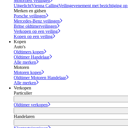
Motorfiets veilingen
Uitgelicht
Vienna Calling
Veilingevenement met bezichtiging op
Merken en gidsen
Porsche veilingen
Mercedes-Benz veilingen
Britse oldtimerveilingen
Verkopen op een veiling
Kopen op een veiling
Kopen
Auto's
Oldtimers kopen
Oldtimer Handelaar
Alle merken
Motoren
Motoren kopen
Oldtimer Motoren Handelaar
Alle merken
Verkopen
Particulier
Oldtimer verkopen
Handelaren