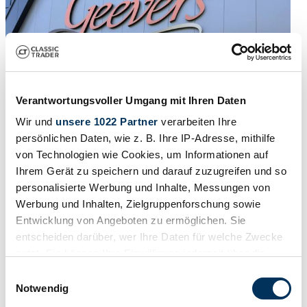
Verantwortungsvoller Umgang mit Ihren Daten
Wir und
unsere 1022 Partner
verarbeiten Ihre
persönlichen Daten, wie z. B. Ihre IP-Adresse, mithilfe
von Technologien wie Cookies, um Informationen auf
Ihrem Gerät zu speichern und darauf zuzugreifen und so
personalisierte Werbung und Inhalte, Messungen von
Werbung und Inhalten, Zielgruppenforschung sowie
1956 | Mercedes-Benz 300 c
Entwicklung von Angeboten zu ermöglichen. Sie
Mercedes Benz 300C Adenauer 4 deurs sedan
entscheiden darüber, wer Ihre Daten für welche Zwecke
nutzt. Sie können Ihre Einwilligung jederzeit über die
€ 14.500
2 maanden geleden
Cookie-Erklärung oder durch Klicken auf das Privacy
Einwilligungsauswahl
Trigger Symbol ändern oder widerrufen
Notwendig