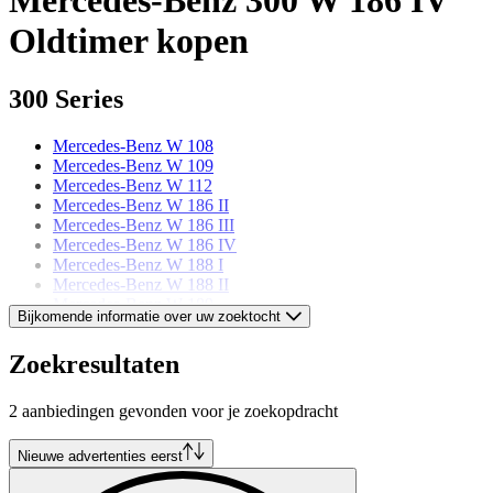
Oldtimer kopen
300 Series
Mercedes-Benz W 108
Mercedes-Benz W 109
Mercedes-Benz W 112
Mercedes-Benz W 186 II
Mercedes-Benz W 186 III
Mercedes-Benz W 186 IV
Mercedes-Benz W 188 I
Mercedes-Benz W 188 II
Mercedes-Benz W 189
Bijkomende informatie over uw zoektocht
Mercedes-Benz models
Zoekresultaten
Mercedes-Benz 123
2 aanbiedingen gevonden voor je zoekopdracht
Mercedes-Benz 170
Mercedes-Benz 190
Mercedes-Benz 220
Nieuwe advertenties eerst
Mercedes-Benz 250