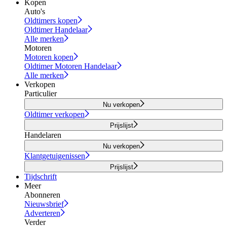
Kopen
Auto's
Oldtimers kopen
Oldtimer Handelaar
Alle merken
Motoren
Motoren kopen
Oldtimer Motoren Handelaar
Alle merken
Verkopen
Particulier
Nu verkopen
Oldtimer verkopen
Prijslijst
Handelaren
Nu verkopen
Klantgetuigenissen
Prijslijst
Tijdschrift
Meer
Abonneren
Nieuwsbrief
Adverteren
Verder