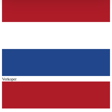
haben oder die sie im Rahmen Ihrer Nutzung der Dienste
gesammelt haben.
Datenschutzerklärung
Verkoper