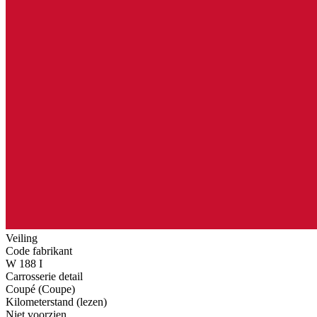
Veiling
Code fabrikant
W 188 I
Carrosserie detail
Coupé (Coupe)
Kilometerstand (lezen)
Niet voorzien