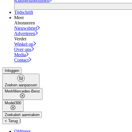
Klantgetuigenissen
Tijdschrift
Meer
Abonneren
Nieuwsbrief
Adverteren
Verder
Winkel op
Over ons
Media
Contact
Inloggen
Zoeken aanpassen
Merk
Mercedes-Benz
Model
300
Zoekalert aanmaken
|
< Terug
Oldtimer