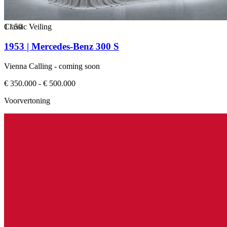
1
Classic Veiling
/
50
1953 | Mercedes-Benz 300 S
Vienna Calling - coming soon
€ 350.000 - € 500.000
Voorvertoning