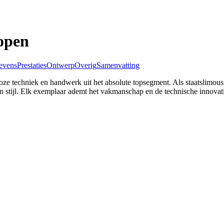
open
evens
Prestaties
Ontwerp
Overig
Samenvatting
 techniek en handwerk uit het absolute topsegment. Als staatslimousi
stijl. Elk exemplaar ademt het vakmanschap en de technische innovatie