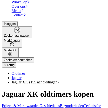
Winkel op
Over ons
Media
Contact
Inloggen
Zoeken aanpassen
Merk
Jaguar
Model
XK
Zoekalert aanmaken
|
< Terug
Oldtimer
Jaguar
Jaguar XK
(155 aanbiedingen)
Jaguar XK oldtimers kopen
Prijzen & Marktwaarden
Geschiedenis
Bijzonderheden
Technische