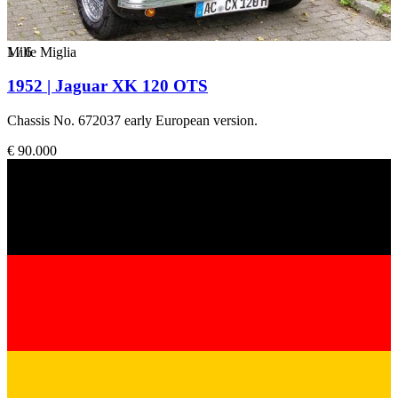
1
Mille Miglia
/
6
1952 | Jaguar XK 120 OTS
Chassis No. 672037 early European version.
€ 90.000