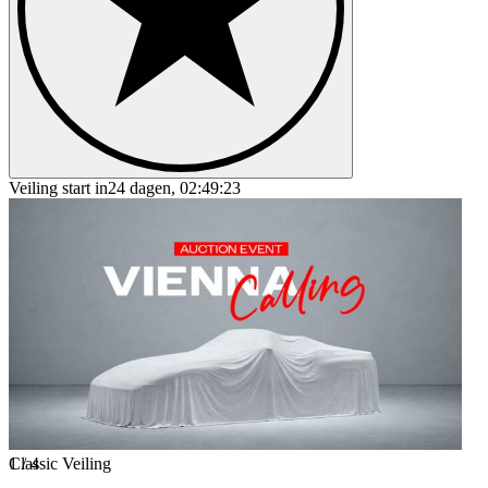
Veiling start in
24 dagen, 02:49:23
1
Classic Veiling
/
4