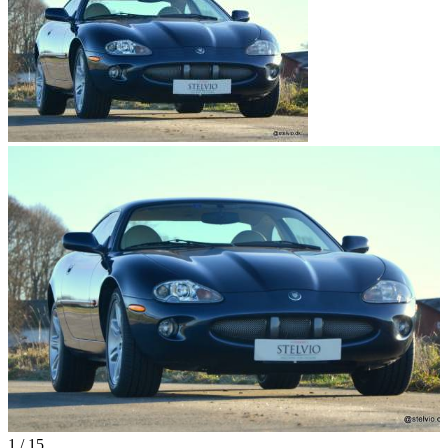
1
/
15