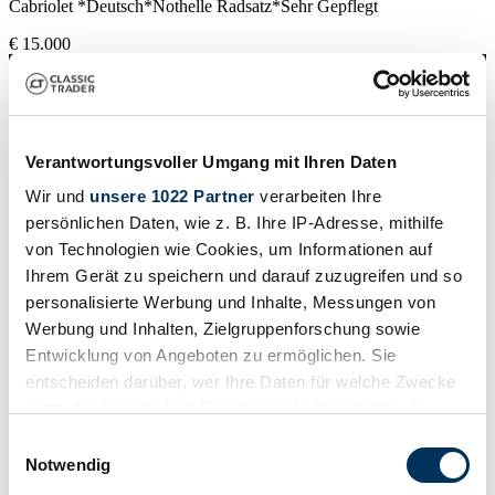
Cabriolet *Deutsch*Nothelle Radsatz*Sehr Gepflegt
€ 15.000
Verantwortungsvoller Umgang mit Ihren Daten
Wir und
unsere 1022 Partner
verarbeiten Ihre
persönlichen Daten, wie z. B. Ihre IP-Adresse, mithilfe
von Technologien wie Cookies, um Informationen auf
Ihrem Gerät zu speichern und darauf zuzugreifen und so
personalisierte Werbung und Inhalte, Messungen von
Werbung und Inhalten, Zielgruppenforschung sowie
Entwicklung von Angeboten zu ermöglichen. Sie
entscheiden darüber, wer Ihre Daten für welche Zwecke
nutzt. Sie können Ihre Einwilligung jederzeit über die
Verkoper
Cookie-Erklärung oder durch Klicken auf das Privacy
Einwilligungsauswahl
Code fabrikant
Trigger Symbol ändern oder widerrufen
Notwendig
X100
Carrosserie detail