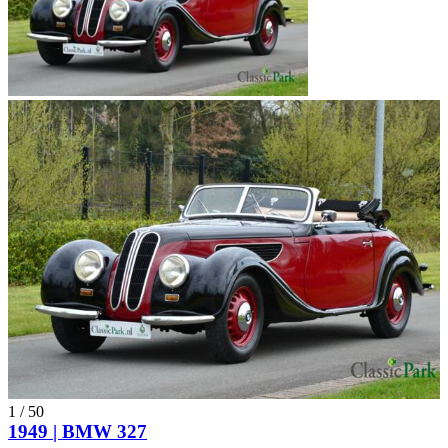
1
/
50
1949 | BMW 327