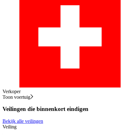
Verkoper
Toon voertuig
Veilingen die binnenkort eindigen
Bekijk alle veilingen
Veiling
V