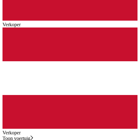
Verkoper
Verkoper
Toon voertuig