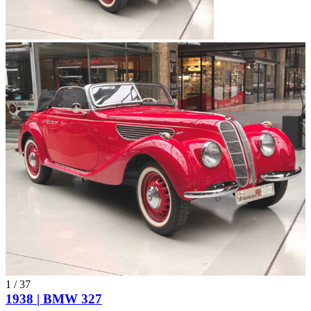
1
/
37
1938 | BMW 327