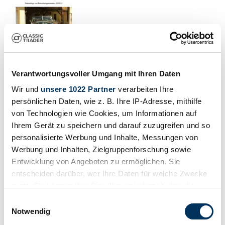
Verantwortungsvoller Umgang mit Ihren Daten
Wir und
unsere 1022 Partner
verarbeiten Ihre
persönlichen Daten, wie z. B. Ihre IP-Adresse, mithilfe
von Technologien wie Cookies, um Informationen auf
Ihrem Gerät zu speichern und darauf zuzugreifen und so
personalisierte Werbung und Inhalte, Messungen von
Werbung und Inhalten, Zielgruppenforschung sowie
Entwicklung von Angeboten zu ermöglichen. Sie
entscheiden darüber, wer Ihre Daten für welche Zwecke
nutzt. Sie können Ihre Einwilligung jederzeit über die
Cookie-Erklärung oder durch Klicken auf das Privacy
Einwilligungsauswahl
Trigger Symbol ändern oder widerrufen
Notwendig