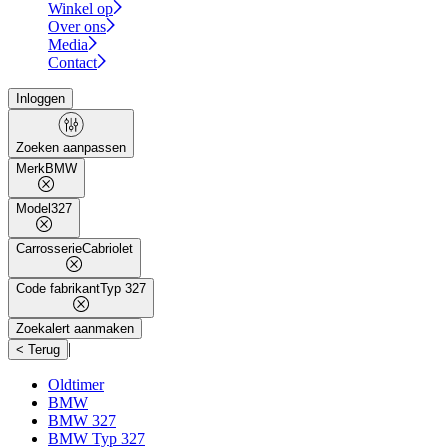
Winkel op
Over ons
Media
Contact
Inloggen
Zoeken aanpassen
Merk
BMW
Model
327
Carrosserie
Cabriolet
Code fabrikant
Typ 327
Zoekalert aanmaken
|
< Terug
Oldtimer
BMW
BMW 327
BMW Typ 327