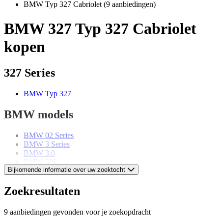
BMW Typ 327 Cabriolet
(9 aanbiedingen)
BMW 327 Typ 327 Cabriolet
kopen
327 Series
BMW Typ 327
BMW models
BMW 02 Series
BMW 3 Series
BMW 3.0
BMW 328
Bijkomende informatie over uw zoektocht
BMW 5 Series
BMW 503
BMW 6 Series
Zoekresultaten
BMW 8 Series
BMW Z1
9 aanbiedingen gevonden voor je zoekopdracht
BMW Z3