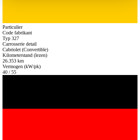
haben oder die sie im Rahmen Ihrer Nutzung der Dienste
gesammelt haben.
Datenschutzerklärung
Particulier
Code fabrikant
Typ 327
Carrosserie detail
Cabriolet (Convertible)
Kilometerstand (lezen)
26.353 km
Vermogen (kW/pk)
40 / 55