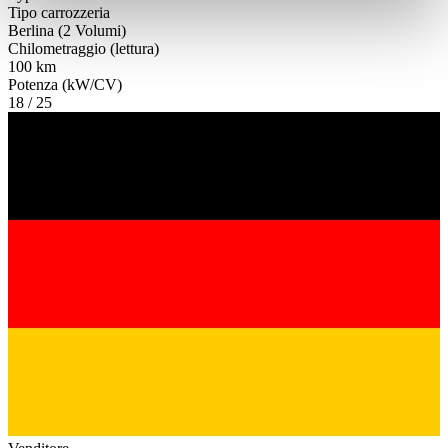
Tipo carrozzeria
weiteren Daten zusammen, die Sie ihnen bereitgestellt
Berlina (2 Volumi)
haben oder die sie im Rahmen Ihrer Nutzung der Dienste
Chilometraggio (lettura)
100 km
gesammelt haben.
Datenschutzerklärung
Potenza (kW/CV)
18 / 25