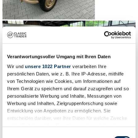
Verantwortungsvoller Umgang mit Ihren Daten
Wir und
unsere 1022 Partner
verarbeiten Ihre
persönlichen Daten, wie z. B. Ihre IP-Adresse, mithilfe
von Technologien wie Cookies, um Informationen auf
Ihrem Gerät zu speichern und darauf zuzugreifen und so
personalisierte Werbung und Inhalte, Messungen von
Werbung und Inhalten, Zielgruppenforschung sowie
Entwicklung von Angeboten zu ermöglichen. Sie
entscheiden darüber, wer Ihre Daten für welche Zwecke
nutzt. Sie können Ihre Einwilligung jederzeit über die
1
/
20
Cookie-Erklärung oder durch Klicken auf das Privacy
1943 | Volkswagen KdF-Wagen
Einwilligungsauswahl