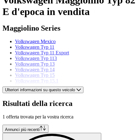
E d'epoca in vendita
Maggiolino Series
Volkswagen Mexico
Volkswagen Typ 11
Volkswagen Typ 11 Export
Volkswagen Typ 113
Volkswagen Typ 13
Volkswagen Typ 14
Volkswagen Typ 15
Volkswagen Typ 15.1
Volkswagen Typ 82 E
Ulteriori informazioni su questo veicolo
Modelli di Volkswagen
Risultati della ricerca
Volkswagen 181 Pescaccia
1 offerta trovata per la vostra ricerca
Volkswagen Beetle
Volkswagen Buggy
Volkswagen Corrado
Annunci più recenti
Volkswagen Golf