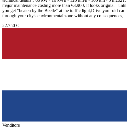
technical details?: 60 kW - 16 kWh - 120 km/h - 100 km - 5 h,2021:
major maintenance costing more than €3.900, It looks original - until
you get "beaten by the Beetle" at the traffic light,Drive your old car
through your city's environmental zone without any consequences,
22.750 €
Venditore