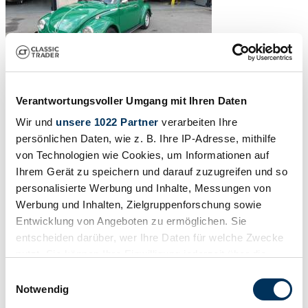
Verantwortungsvoller Umgang mit Ihren Daten
Wir und
unsere 1022 Partner
verarbeiten Ihre
persönlichen Daten, wie z. B. Ihre IP-Adresse, mithilfe
von Technologien wie Cookies, um Informationen auf
Ihrem Gerät zu speichern und darauf zuzugreifen und so
personalisierte Werbung und Inhalte, Messungen von
Werbung und Inhalten, Zielgruppenforschung sowie
Entwicklung von Angeboten zu ermöglichen. Sie
1
/
39
entscheiden darüber, wer Ihre Daten für welche Zwecke
1973 | Volkswagen Maggiolino 1600
nutzt. Sie können Ihre Einwilligung jederzeit über die
BELLISSIMA ! TUTTA ORIGINALE ! MOTORE NUOVO !!
Cookie-Erklärung oder durch Klicken auf das Privacy
Einwilligungsauswahl
Trigger Symbol ändern oder widerrufen
Notwendig
34.800 €