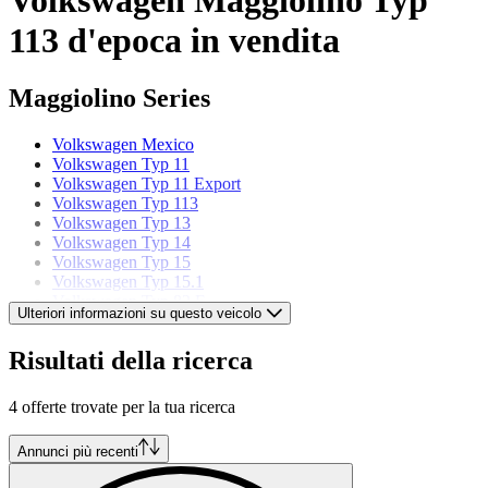
113 d'epoca in vendita
Maggiolino Series
Volkswagen Mexico
Volkswagen Typ 11
Volkswagen Typ 11 Export
Volkswagen Typ 113
Volkswagen Typ 13
Volkswagen Typ 14
Volkswagen Typ 15
Volkswagen Typ 15.1
Volkswagen Typ 82 E
Ulteriori informazioni su questo veicolo
Modelli di Volkswagen
Risultati della ricerca
Volkswagen 181 Pescaccia
4 offerte trovate per la tua ricerca
Volkswagen Beetle
Volkswagen Buggy
Volkswagen Corrado
Annunci più recenti
Volkswagen Golf