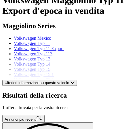
Export d'epoca in vendita
Maggiolino Series
Volkswagen Mexico
Volkswagen Typ 11
Volkswagen Typ 11 Export
Volkswagen Typ 113
Volkswagen Typ 13
Volkswagen Typ 14
Volkswagen Typ 15
Volkswagen Typ 15.1
Volkswagen Typ 82 E
Ulteriori informazioni su questo veicolo
Modelli di Volkswagen
Risultati della ricerca
Volkswagen 181 Pescaccia
1 offerta trovata per la vostra ricerca
Volkswagen Beetle
Volkswagen Buggy
Volkswagen Corrado
Annunci più recenti
Volkswagen Golf