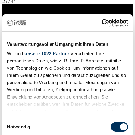
25 / 34
Verantwortungsvoller Umgang mit Ihren Daten
Wir und
unsere 1022 Partner
verarbeiten Ihre
persönlichen Daten, wie z. B. Ihre IP-Adresse, mithilfe
von Technologien wie Cookies, um Informationen auf
Ihrem Gerät zu speichern und darauf zuzugreifen und so
personalisierte Werbung und Inhalte, Messungen von
Werbung und Inhalten, Zielgruppenforschung sowie
Entwicklung von Angeboten zu ermöglichen. Sie
entscheiden darüber, wer Ihre Daten für welche Zwecke
Venditore
nutzt. Sie können Ihre Einwilligung jederzeit über die
Cookie-Erklärung oder durch Klicken auf das Privacy
Einwilligungsauswahl
Trigger Symbol ändern oder widerrufen
Notwendig