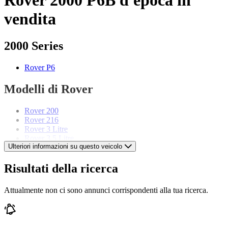
vendita
2000 Series
Rover P6
Modelli di Rover
Rover 200
Rover 216
Rover 3 Litre
Rover 3.5 Litre
Ulteriori informazioni su questo veicolo
Rover 3500
Rover 75
Rover 800
Risultati della ricerca
Rover Mini
Rover Model 14
Attualmente non ci sono annunci corrispondenti alla tua ricerca.
Rover Sports Tourer