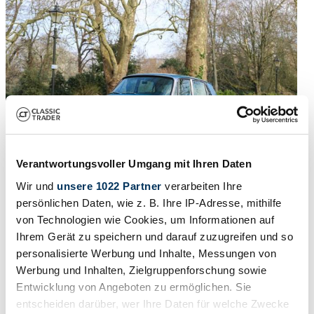
Verantwortungsvoller Umgang mit Ihren Daten
Wir und
unsere 1022 Partner
verarbeiten Ihre
persönlichen Daten, wie z. B. Ihre IP-Adresse, mithilfe
1966 | Rover 2000 TC Prototype
von Technologien wie Cookies, um Informationen auf
Ihrem Gerät zu speichern und darauf zuzugreifen und so
1966 Rover P6B Prototype
personalisierte Werbung und Inhalte, Messungen von
61.214 €
3 anni fa
Werbung und Inhalten, Zielgruppenforschung sowie
Entwicklung von Angeboten zu ermöglichen. Sie
entscheiden darüber, wer Ihre Daten für welche Zwecke