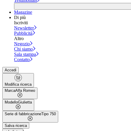
Testimonials
Magazine
Di più
Iscriviti
Newsletter
Pubblicità
Altro
Negozio
Chi siamo
Sala stampa
Contatto
Accedi
Modifica ricerca
Marca
Alfa Romeo
Modello
Giulietta
Serie di fabbricazione
Tipo 750
Salva ricerca