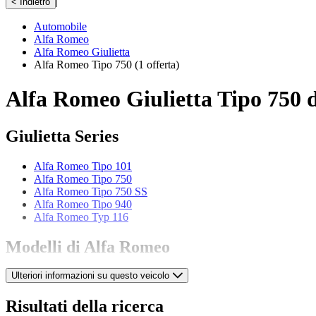
|
< Indietro
Automobile
Alfa Romeo
Alfa Romeo Giulietta
Alfa Romeo Tipo 750
(1 offerta)
Alfa Romeo Giulietta Tipo 750 d
Giulietta Series
Alfa Romeo Tipo 101
Alfa Romeo Tipo 750
Alfa Romeo Tipo 750 SS
Alfa Romeo Tipo 940
Alfa Romeo Typ 116
Modelli di Alfa Romeo
Ulteriori informazioni su questo veicolo
Alfa Romeo 164
Alfa Romeo 1900
Alfa Romeo 2000
Risultati della ricerca
Alfa Romeo 2600