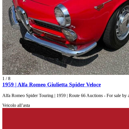
1
/
8
1959 | Alfa Romeo Giulietta Spider Veloce
Alfa Romeo Spider Touring | 1959 | Route 66 Auctions - For sale by
Veicolo all’asta