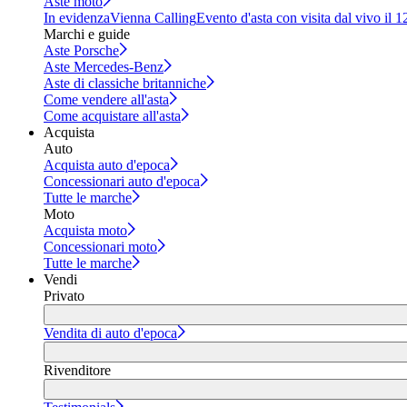
Aste moto
In evidenza
Vienna Calling
Evento d'asta con visita dal vivo il 
Marchi e guide
Aste Porsche
Aste Mercedes-Benz
Aste di classiche britanniche
Come vendere all'asta
Come acquistare all'asta
Acquista
Auto
Acquista auto d'epoca
Concessionari auto d'epoca
Tutte le marche
Moto
Acquista moto
Concessionari moto
Tutte le marche
Vendi
Privato
Vendita di auto d'epoca
Rivenditore