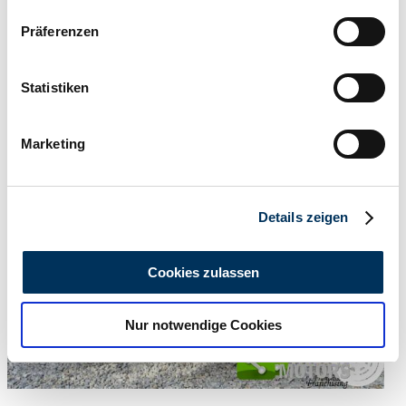
Wenn Sie es erlauben, würden wir auch gerne:
Präferenzen
Informationen über Ihre geografische Lage
erfassen, welche bis auf einige Meter genau sein
können
Statistiken
Particulier
Ihr Gerät durch aktives Scannen nach
Cette annonce a expiré
bestimmten Merkmalen (Fingerprinting) identifizieren
Marketing
Erfahren Sie mehr darüber, wie Ihre persönlichen Daten
verarbeitet werden, und legen Sie Ihre Präferenzen im
Abschnitt Einzelheiten
fest.
Details zeigen
Wir verwenden Cookies, um Inhalte und Anzeigen zu
personalisieren, Funktionen für soziale Medien anbieten
Cookies zulassen
zu können und die Zugriffe auf unsere Website zu
analysieren. Außerdem geben wir Informationen zu Ihrer
Nur notwendige Cookies
Verwendung unserer Website an unsere Partner für
soziale Medien, Werbung und Analysen weiter. Unsere
Partner führen diese Informationen möglicherweise mit
weiteren Daten zusammen, die Sie ihnen bereitgestellt