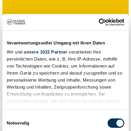
Verantwortungsvoller Umgang mit Ihren Daten
Wir und
unsere 1022 Partner
verarbeiten Ihre
persönlichen Daten, wie z. B. Ihre IP-Adresse, mithilfe
Particulier
von Technologien wie Cookies, um Informationen auf
Ihrem Gerät zu speichern und darauf zuzugreifen und so
personalisierte Werbung und Inhalte, Messungen von
Werbung und Inhalten, Zielgruppenforschung sowie
Entwicklung von Angeboten zu ermöglichen. Sie
entscheiden darüber, wer Ihre Daten für welche Zwecke
nutzt. Sie können Ihre Einwilligung jederzeit über die
Cookie-Erklärung oder durch Klicken auf das Privacy
Einwilligungsauswahl
Trigger Symbol ändern oder widerrufen
Notwendig