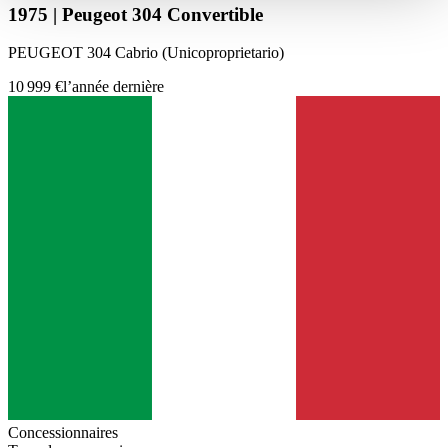
haben oder die sie im Rahmen Ihrer Nutzung der Dienste
1975 | Peugeot 304 Convertible
gesammelt haben.
Datenschutzerklärung
PEUGEOT 304 Cabrio (Unicoproprietario)
10 999 €
l’année dernière
Concessionnaires