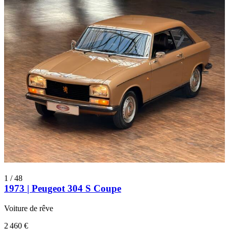
1
/
48
1973 | Peugeot 304 S Coupe
Voiture de rêve
2 460 €