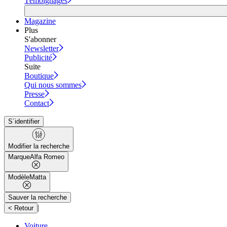
Témoignages
Magazine
Plus
S'abonner
Newsletter
Publicité
Suite
Boutique
Qui nous sommes
Presse
Contact
S´identifier
Modifier la recherche
Marque
Alfa Romeo
Modèle
Matta
Sauver la recherche
|
< Retour
Voiture