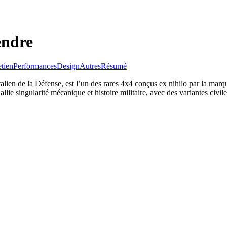
endre
etien
Performances
Design
Autres
Résumé
ien de la Défense, est l’un des rares 4x4 conçus ex nihilo par la marqu
llie singularité mécanique et histoire militaire, avec des variantes civil