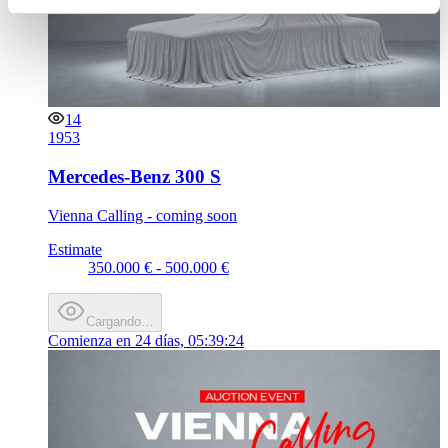
Partner führen diese Informationen möglicherweise mit
weiteren Daten zusammen, die Sie ihnen bereitgestellt
haben oder die sie im Rahmen Ihrer Nutzung der Dienste
gesammelt haben.
Datenschutzerklärung
14
1953
Mercedes-Benz 300 S
Vienna Calling - coming soon
Estimate
350.000 € - 500.000 €
Cargando…
Comienza en
24 días, 05:39:24