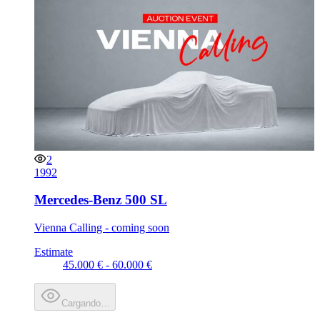
2
1992
Mercedes-Benz 500 SL
Vienna Calling - coming soon
Estimate
45.000 € - 60.000 €
Cargando…