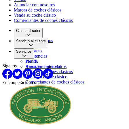
Anunciar con nosotros
Marcas de coches clásicos
Venda su coche clásico
Comerciantes de coches clásicos
Classic Trader
Quiénes somos
Servicio al cliente
Empleo
Prensa
Contacto
Servicios
Pareja
Sugerencias
PP. FF.
Tienda
Síganos
Reportar contenido
Anunciar con nosotros
Marcas de coches clásicos
Venda su coche clásico
Comerciantes de coches clásicos
En cooperación con