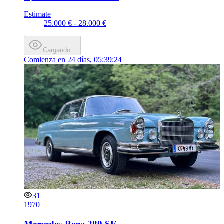
Estimate
25.000 € - 28.000 €
Cargando…
Comienza en
24 días, 05:39:24
31
1970