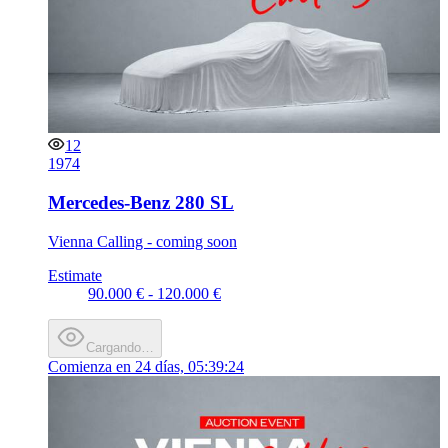
12
1974
Mercedes-Benz 280 SL
Vienna Calling - coming soon
Estimate
90.000 € - 120.000 €
Cargando…
Comienza en
24 días, 05:39:24