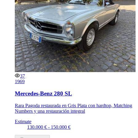
37
1969
Mercedes-Benz 280 SL
Rara Pagoda restaurada en Gris Plata con hardtop, Matching
Numbers y una restauración integral
Estimate
130.000 € - 150.000 €