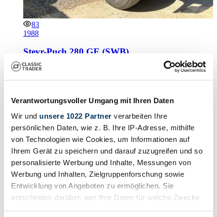
83
1988
Steyr-Puch 280 GE (SWB)
Raro PUCH 280 GE restaurado con Matching Numbers,
pasaporte FIVA y amplia documentación
Estimate
Verantwortungsvoller Umgang mit Ihren Daten
56.000 € - 60.000 €
Wir und
unsere 1022 Partner
verarbeiten Ihre
persönlichen Daten, wie z. B. Ihre IP-Adresse, mithilfe
Cargando…
von Technologien wie Cookies, um Informationen auf
Comienza en
24 días, 05:39:24
Ihrem Gerät zu speichern und darauf zuzugreifen und so
personalisierte Werbung und Inhalte, Messungen von
Werbung und Inhalten, Zielgruppenforschung sowie
Entwicklung von Angeboten zu ermöglichen. Sie
entscheiden darüber, wer Ihre Daten für welche Zwecke
nutzt. Sie können Ihre Einwilligung jederzeit über die