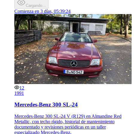
Cargando…
Comienza en
3 días, 05:39:24
12
1991
Mercedes-Benz 300 SL-24
Mercedes-Benz 300 SL-24 V (R129) en Almandine Red
Metallic, con techo rígido, historial de mantenimiento
documentado y revisiones periódicas en un taller
especializado Mercedes-Benz.