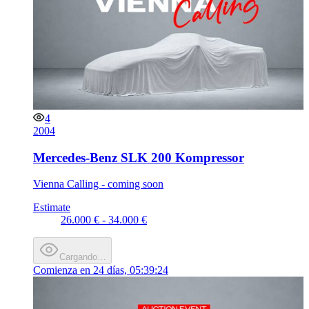
4
2004
Mercedes-Benz SLK 200 Kompressor
Vienna Calling - coming soon
Estimate
26.000 € - 34.000 €
Cargando…
Comienza en
24 días, 05:39:24