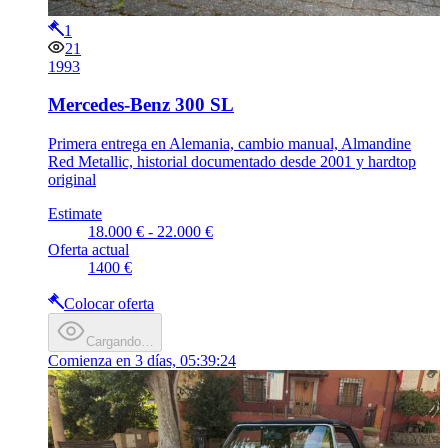
1
21
1993
Mercedes-Benz 300 SL
Primera entrega en Alemania, cambio manual, Almandine
Red Metallic, historial documentado desde 2001 y hardtop
original
Estimate
18.000 € - 22.000 €
Oferta actual
1400 €
Colocar oferta
Cargando…
Comienza en
3 días, 05:39:24