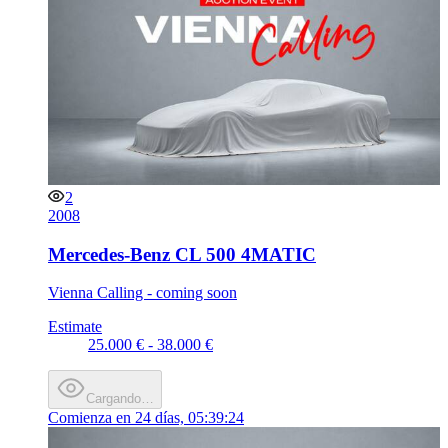
2
2008
Mercedes-Benz CL 500 4MATIC
Vienna Calling - coming soon
Estimate
25.000 € - 38.000 €
Cargando…
Comienza en
24 días, 05:39:24