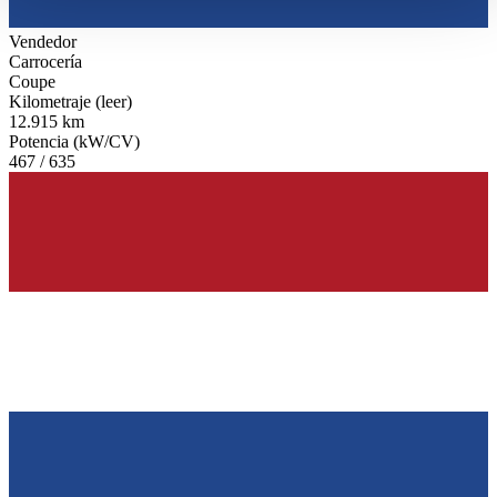
haben oder die sie im Rahmen Ihrer Nutzung der Dienste
gesammelt haben.
Datenschutzerklärung
Vendedor
Carrocería
Coupe
Kilometraje (leer)
12.915 km
Potencia (kW/CV)
467 / 635