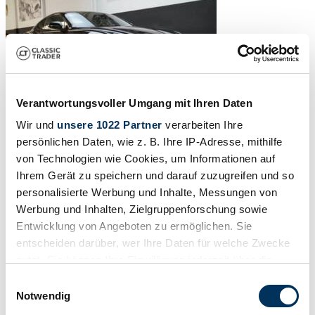
Verantwortungsvoller Umgang mit Ihren Daten
Wir und
unsere 1022 Partner
verarbeiten Ihre
persönlichen Daten, wie z. B. Ihre IP-Adresse, mithilfe
von Technologien wie Cookies, um Informationen auf
Ihrem Gerät zu speichern und darauf zuzugreifen und so
personalisierte Werbung und Inhalte, Messungen von
Werbung und Inhalten, Zielgruppenforschung sowie
Entwicklung von Angeboten zu ermöglichen. Sie
entscheiden darüber, wer Ihre Daten für welche Zwecke
nutzt. Sie können Ihre Einwilligung jederzeit über die
Cookie-Erklärung oder durch Klicken auf das Privacy
Einwilligungsauswahl
Trigger Symbol ändern oder widerrufen
Notwendig