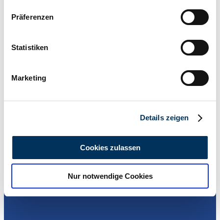
Wenn Sie es erlauben, würden wir auch gerne:
Präferenzen
Informationen über Ihre geografische Lage
1
/
50
2021 | Bentley Continental GT Speed
erfassen, welche bis auf einige Meter genau sein
können
Statistiken
Bentley Continental GT
Ihr Gerät durch aktives Scannen nach
279.000 €
bestimmten Merkmalen (Fingerprinting) identifizieren
Marketing
Erfahren Sie mehr darüber, wie Ihre persönlichen Daten
verarbeitet werden, und legen Sie Ihre Präferenzen im
Abschnitt Einzelheiten
fest.
Details zeigen
Wir verwenden Cookies, um Inhalte und Anzeigen zu
personalisieren, Funktionen für soziale Medien anbieten
Cookies zulassen
zu können und die Zugriffe auf unsere Website zu
analysieren. Außerdem geben wir Informationen zu Ihrer
Nur notwendige Cookies
Verwendung unserer Website an unsere Partner für
soziale Medien, Werbung und Analysen weiter. Unsere
Partner führen diese Informationen möglicherweise mit
weiteren Daten zusammen, die Sie ihnen bereitgestellt