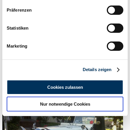
Wenn Sie es erlauben, würden wir auch gerne:
Präferenzen
Informationen über Ihre geografische Lage
erfassen, welche bis auf einige Meter genau sein
können
Statistiken
Ihr Gerät durch aktives Scannen nach
bestimmten Merkmalen (Fingerprinting) identifizieren
Marketing
Erfahren Sie mehr darüber, wie Ihre persönlichen Daten
verarbeitet werden, und legen Sie Ihre Präferenzen im
Abschnitt Einzelheiten
fest.
Details zeigen
Wir verwenden Cookies, um Inhalte und Anzeigen zu
personalisieren, Funktionen für soziale Medien anbieten
Cookies zulassen
zu können und die Zugriffe auf unsere Website zu
Händler
analysieren. Außerdem geben wir Informationen zu Ihrer
Abgelaufenes Inserat
Nur notwendige Cookies
Verwendung unserer Website an unsere Partner für
soziale Medien, Werbung und Analysen weiter. Unsere
Partner führen diese Informationen möglicherweise mit
weiteren Daten zusammen, die Sie ihnen bereitgestellt