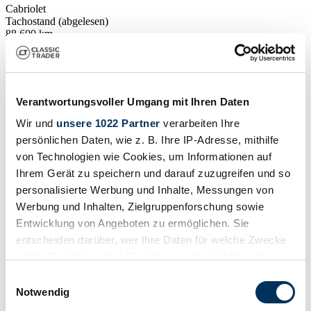
Cabriolet
Tachostand (abgelesen)
88.600 km
Leistung (kW/PS)
65 / 88
Verantwortungsvoller Umgang mit Ihren Daten
Wir und
unsere 1022 Partner
verarbeiten Ihre
persönlichen Daten, wie z. B. Ihre IP-Adresse, mithilfe
von Technologien wie Cookies, um Informationen auf
Ihrem Gerät zu speichern und darauf zuzugreifen und so
personalisierte Werbung und Inhalte, Messungen von
Werbung und Inhalten, Zielgruppenforschung sowie
Entwicklung von Angeboten zu ermöglichen. Sie
entscheiden darüber, wer Ihre Daten für welche Zwecke
nutzt. Sie können Ihre Einwilligung jederzeit über die
Cookie-Erklärung oder durch Klicken auf das Privacy
Einwilligungsauswahl
Trigger Symbol ändern oder widerrufen
Notwendig
Händler