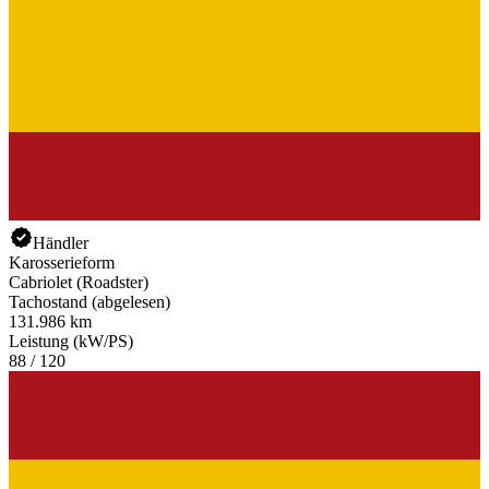
Händler
Karosserieform
Cabriolet (Roadster)
Tachostand (abgelesen)
131.986 km
Leistung (kW/PS)
88 / 120