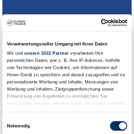
Händler
Karosserieform
Cabriolet (Roadster)
Tachostand (abgelesen)
Verantwortungsvoller Umgang mit Ihren Daten
174.056 km
Wir und
unsere 1022 Partner
verarbeiten Ihre
Leistung (kW/PS)
100 / 136
persönlichen Daten, wie z. B. Ihre IP-Adresse, mithilfe
von Technologien wie Cookies, um Informationen auf
Ihrem Gerät zu speichern und darauf zuzugreifen und so
personalisierte Werbung und Inhalte, Messungen von
Werbung und Inhalten, Zielgruppenforschung sowie
Entwicklung von Angeboten zu ermöglichen. Sie
entscheiden darüber, wer Ihre Daten für welche Zwecke
nutzt. Sie können Ihre Einwilligung jederzeit über die
Cookie-Erklärung oder durch Klicken auf das Privacy
Einwilligungsauswahl
Trigger Symbol ändern oder widerrufen
Notwendig