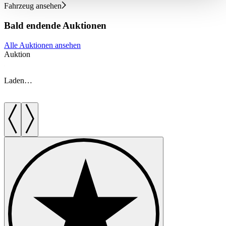
haben oder die sie im Rahmen Ihrer Nutzung der Dienste
Fahrzeug ansehen
gesammelt haben.
Datenschutzerklärung
Bald endende Auktionen
Alle Auktionen ansehen
Auktion
A
Laden…