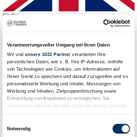
Händler
Verantwortungsvoller Umgang mit Ihren Daten
Wir und
unsere 1022 Partner
verarbeiten Ihre
persönlichen Daten, wie z. B. Ihre IP-Adresse, mithilfe
von Technologien wie Cookies, um Informationen auf
Ihrem Gerät zu speichern und darauf zuzugreifen und so
personalisierte Werbung und Inhalte, Messungen von
Werbung und Inhalten, Zielgruppenforschung sowie
Entwicklung von Angeboten zu ermöglichen. Sie
entscheiden darüber, wer Ihre Daten für welche Zwecke
nutzt. Sie können Ihre Einwilligung jederzeit über die
Cookie-Erklärung oder durch Klicken auf das Privacy
Händler
Einwilligungsauswahl
Abgelaufenes Inserat
Trigger Symbol ändern oder widerrufen
Notwendig