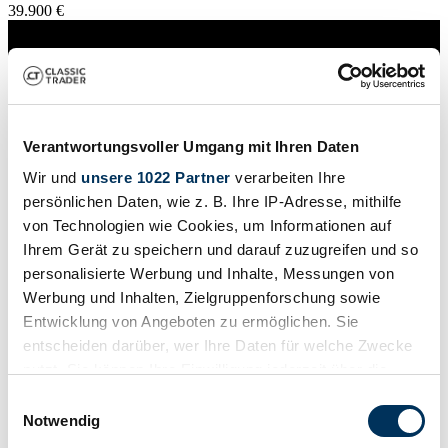
39.900 €
Verantwortungsvoller Umgang mit Ihren Daten
Wir und
unsere 1022 Partner
verarbeiten Ihre
persönlichen Daten, wie z. B. Ihre IP-Adresse, mithilfe
von Technologien wie Cookies, um Informationen auf
Ihrem Gerät zu speichern und darauf zuzugreifen und so
personalisierte Werbung und Inhalte, Messungen von
Werbung und Inhalten, Zielgruppenforschung sowie
Entwicklung von Angeboten zu ermöglichen. Sie
entscheiden darüber, wer Ihre Daten für welche Zwecke
Händler
nutzt. Sie können Ihre Einwilligung jederzeit über die
Baureihe
Typ 105.93
Cookie-Erklärung oder durch Klicken auf das Privacy
Einwilligungsauswahl
Karosserieform
Trigger Symbol ändern oder widerrufen
Notwendig
Coupé
Tachostand (abgelesen)