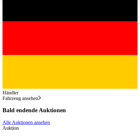
haben oder die sie im Rahmen Ihrer Nutzung der Dienste
gesammelt haben.
Datenschutzerklärung
Händler
Fahrzeug ansehen
Bald endende Auktionen
Alle Auktionen ansehen
Auktion
A