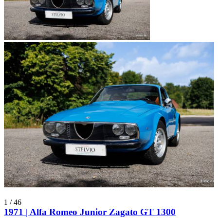
1
/
46
1971 | Alfa Romeo Junior Zagato GT 1300