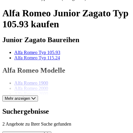
Alfa Romeo Junior Zagato Typ
105.93 kaufen
Junior Zagato Baureihen
Alfa Romeo Typ 105.93
Alfa Romeo Typ 115.24
Alfa Romeo Modelle
Alfa Romeo 1900
Alfa Romeo 2000
Alfa Romeo 2600
Mehr anzeigen
Alfa Romeo 6C
Alfa Romeo 75
Alfa Romeo Alfetta
Suchergebnisse
Alfa Romeo Giulia
Alfa Romeo Giulietta
2 Angebote zu Ihrer Suche gefunden
Alfa Romeo GTV
Alfa Romeo Montreal