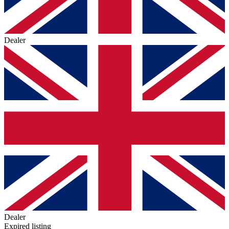
Dealer
Dealer
Expired listing