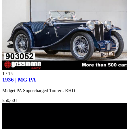
1
/
15
1936 | MG PA
Midget PA Supercharged Tourer - RHD
£50,601