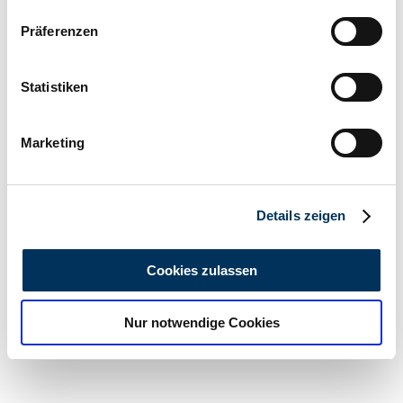
Wenn Sie es erlauben, würden wir auch gerne:
Präferenzen
Informationen über Ihre geografische Lage
erfassen, welche bis auf einige Meter genau sein
können
Statistiken
Ihr Gerät durch aktives Scannen nach
bestimmten Merkmalen (Fingerprinting) identifizieren
Marketing
Erfahren Sie mehr darüber, wie Ihre persönlichen Daten
verarbeitet werden, und legen Sie Ihre Präferenzen im
Abschnitt Einzelheiten
fest.
Dealer
Details zeigen
Wir verwenden Cookies, um Inhalte und Anzeigen zu
personalisieren, Funktionen für soziale Medien anbieten
Cookies zulassen
zu können und die Zugriffe auf unsere Website zu
analysieren. Außerdem geben wir Informationen zu Ihrer
Nur notwendige Cookies
Verwendung unserer Website an unsere Partner für
soziale Medien, Werbung und Analysen weiter. Unsere
Partner führen diese Informationen möglicherweise mit
weiteren Daten zusammen, die Sie ihnen bereitgestellt