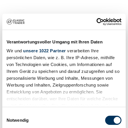
Verantwortungsvoller Umgang mit Ihren Daten
Wir und
unsere 1022 Partner
verarbeiten Ihre
persönlichen Daten, wie z. B. Ihre IP-Adresse, mithilfe
Dealer
von Technologien wie Cookies, um Informationen auf
Body style
Ihrem Gerät zu speichern und darauf zuzugreifen und so
Convertible
personalisierte Werbung und Inhalte, Messungen von
Mileage (read)
Not provided
Werbung und Inhalten, Zielgruppenforschung sowie
Power (kW/hp)
Entwicklung von Angeboten zu ermöglichen. Sie
26 / 36
entscheiden darüber, wer Ihre Daten für welche Zwecke
nutzt. Sie können Ihre Einwilligung jederzeit über die
Cookie-Erklärung oder durch Klicken auf das Privacy
Einwilligungsauswahl
Trigger Symbol ändern oder widerrufen
Notwendig