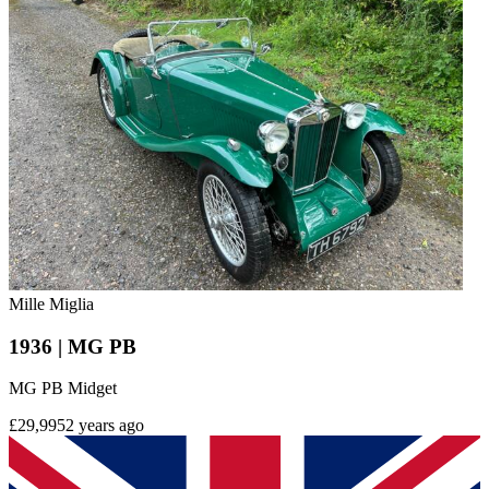
Mille Miglia
1936 | MG PB
MG PB Midget
£29,995
2 years ago