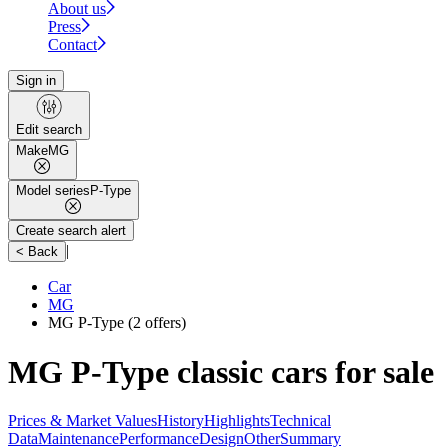
About us
Press
Contact
Sign in
Edit search
Make
MG
Model series
P-Type
Create search alert
|
< Back
Car
MG
MG P-Type
(2 offers)
MG P-Type classic cars for sale
Prices & Market Values
History
Highlights
Technical
Data
Maintenance
Performance
Design
Other
Summary