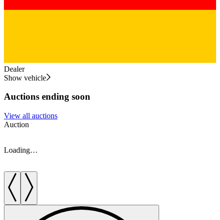
Dealer
Show vehicle
Auctions ending soon
View all auctions
Auction
A
Loading…