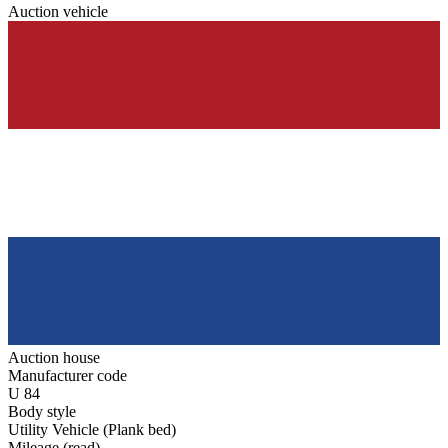
Auction vehicle
Auction house
Manufacturer code
U 84
Body style
Utility Vehicle (Plank bed)
Mileage (read)