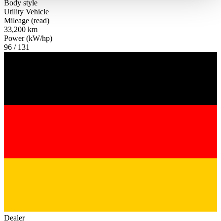
Body style
haben oder die sie im Rahmen Ihrer Nutzung der Dienste
Utility Vehicle
gesammelt haben.
Datenschutzerklärung
Mileage (read)
33,200 km
Power (kW/hp)
96 / 131
Dealer