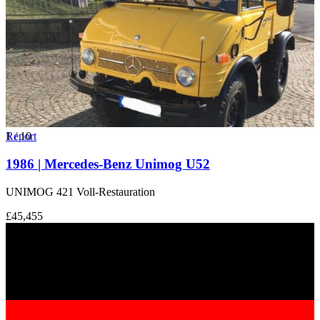
1
Report
/
10
1986 | Mercedes-Benz Unimog U52
UNIMOG 421 Voll-Restauration
£45,455