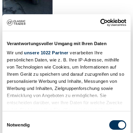
Verantwortungsvoller Umgang mit Ihren Daten
Wir und
unsere 1022 Partner
verarbeiten Ihre
persönlichen Daten, wie z. B. Ihre IP-Adresse, mithilfe
von Technologien wie Cookies, um Informationen auf
Ihrem Gerät zu speichern und darauf zuzugreifen und so
personalisierte Werbung und Inhalte, Messungen von
Werbung und Inhalten, Zielgruppenforschung sowie
Entwicklung von Angeboten zu ermöglichen. Sie
entscheiden darüber, wer Ihre Daten für welche Zwecke
nutzt. Sie können Ihre Einwilligung jederzeit über die
Cookie-Erklärung oder durch Klicken auf das Privacy
Einwilligungsauswahl
1
/
15
Trigger Symbol ändern oder widerrufen
Notwendig
1984 | Mercedes-Benz Unimog U 1300 L