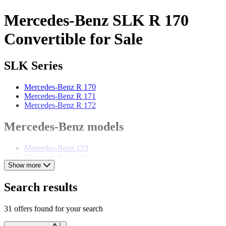
Mercedes-Benz SLK R 170
Convertible for Sale
SLK Series
Mercedes-Benz R 170
Mercedes-Benz R 171
Mercedes-Benz R 172
Mercedes-Benz models
Mercedes-Benz 123
Mercedes-Benz 170
Show more
Mercedes-Benz 190
Mercedes-Benz 220
Mercedes-Benz 250
Search results
Mercedes-Benz 280
Mercedes-Benz 300
31 offers found for your search
Mercedes-Benz E-Class
Mercedes-Benz G-Class