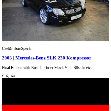
1
Conversion/Special
/
43
2003 | Mercedes-Benz SLK 230 Kompressor
Final Edition with Bose Lorinser Movit Väth Bilstein etc.
£16,164