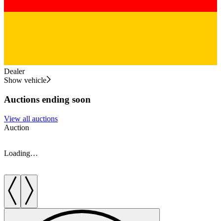
Dealer
Show vehicle
Auctions ending soon
View all auctions
Auction
A
Loading…