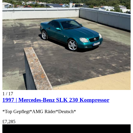
1
/
17
1997 | Mercedes-Benz SLK 230 Kompressor
*Top Gepflegt*AMG Räder*Deutsch*
£7,285