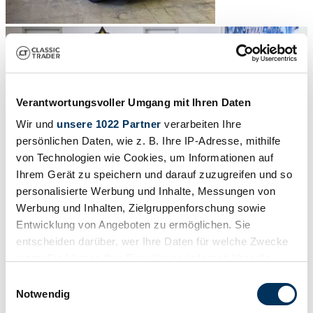
Verantwortungsvoller Umgang mit Ihren Daten
Wir und
unsere 1022 Partner
verarbeiten Ihre
persönlichen Daten, wie z. B. Ihre IP-Adresse, mithilfe
von Technologien wie Cookies, um Informationen auf
Ihrem Gerät zu speichern und darauf zuzugreifen und so
personalisierte Werbung und Inhalte, Messungen von
Werbung und Inhalten, Zielgruppenforschung sowie
Entwicklung von Angeboten zu ermöglichen. Sie
entscheiden darüber, wer Ihre Daten für welche Zwecke
1
/
26
nutzt. Sie können Ihre Einwilligung jederzeit über die
1997 | Mercedes-Benz SLK 230 Kompressor
Cookie-Erklärung oder durch Klicken auf das Privacy
Einwilligungsauswahl
Trigger Symbol ändern oder widerrufen
Notwendig
With AMG package