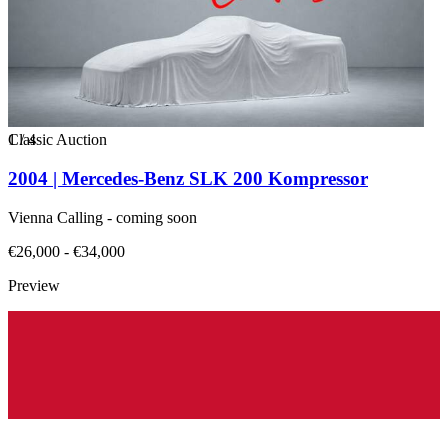
1
Classic Auction
/
4
2004 | Mercedes-Benz SLK 200 Kompressor
Vienna Calling - coming soon
€26,000 - €34,000
Preview