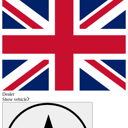
Dealer
Show vehicle