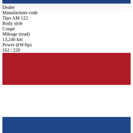
haben oder die sie im Rahmen Ihrer Nutzung der Dienste
Dealer
gesammelt haben.
Datenschutzerklärung
Manufacturer code
Tipo AM 122
Body style
Coupe
Mileage (read)
13,246 km
Power (kW/hp)
162 / 220