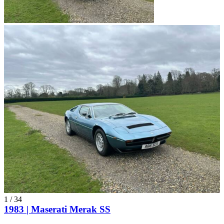
1
/
34
1983 | Maserati Merak SS