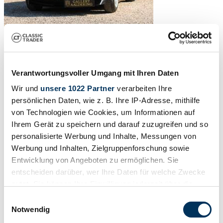
Verantwortungsvoller Umgang mit Ihren Daten
Wir und
unsere 1022 Partner
verarbeiten Ihre
persönlichen Daten, wie z. B. Ihre IP-Adresse, mithilfe
von Technologien wie Cookies, um Informationen auf
Ihrem Gerät zu speichern und darauf zuzugreifen und so
personalisierte Werbung und Inhalte, Messungen von
Werbung und Inhalten, Zielgruppenforschung sowie
Entwicklung von Angeboten zu ermöglichen. Sie
entscheiden darüber, wer Ihre Daten für welche Zwecke
nutzt. Sie können Ihre Einwilligung jederzeit über die
1
/
50
1981 | Maserati Merak SS
Cookie-Erklärung oder durch Klicken auf das Privacy
Einwilligungsauswahl
Trigger Symbol ändern oder widerrufen
Notwendig
Maserati Merak SS "When authenticity wins" We have rarely seen