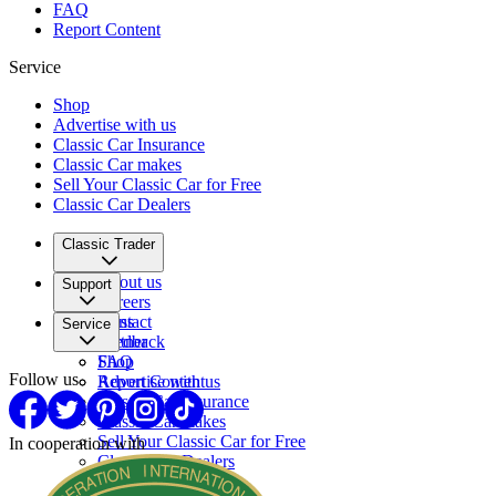
FAQ
Report Content
Service
Shop
Advertise with us
Classic Car Insurance
Classic Car makes
Sell Your Classic Car for Free
Classic Car Dealers
Classic Trader
About us
Support
Careers
Press
Contact
Service
Partner
Feedback
FAQ
Shop
Follow us
Report Content
Advertise with us
Classic Car Insurance
Classic Car makes
Sell Your Classic Car for Free
In cooperation with
Classic Car Dealers