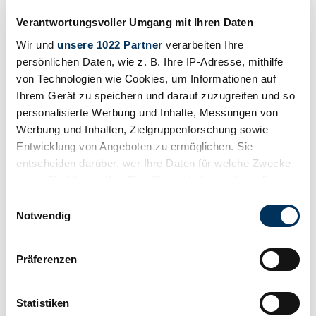
Chevrolet SSR
Chevrolet Van
Verantwortungsvoller Umgang mit Ihren Daten
Search results
Wir und
unsere 1022 Partner
verarbeiten Ihre
persönlichen Daten, wie z. B. Ihre IP-Adresse, mithilfe
Currently, there are no matching listings for your search.
von Technologien wie Cookies, um Informationen auf
Ihrem Gerät zu speichern und darauf zuzugreifen und so
personalisierte Werbung und Inhalte, Messungen von
Werbung und Inhalten, Zielgruppenforschung sowie
Create search alert
Entwicklung von Angeboten zu ermöglichen. Sie
Let yourself be notified as soon as a listing is published that matches
entscheiden darüber, wer Ihre Daten für welche Zwecke
your search filters.
nutzt. Sie können Ihre Einwilligung jederzeit über die
Cookie-Erklärung oder durch Klicken auf das Privacy
Create search alert
Einwilligungsauswahl
Trigger Symbol ändern oder widerrufen
Notwendig
Create listing
Wenn Sie es erlauben, würden wir auch gerne:
Präferenzen
Informationen über Ihre geografische Lage
Do you have a Chevrolet Master Serie KH that you want to sell?
erfassen, welche bis auf einige Meter genau sein
Then create a listing now.
können
Statistiken
Create listing