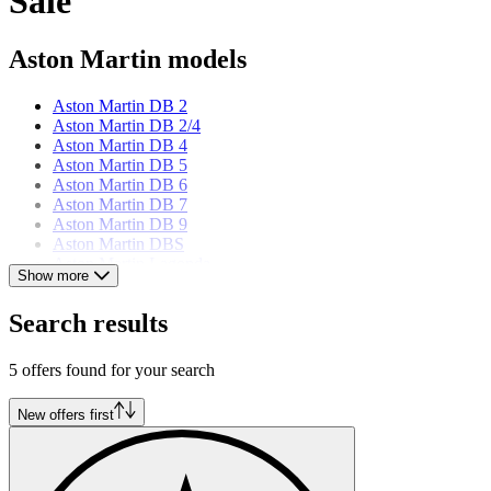
Sale
Aston Martin models
Aston Martin DB 2
Aston Martin DB 2/4
Aston Martin DB 4
Aston Martin DB 5
Aston Martin DB 6
Aston Martin DB 7
Aston Martin DB 9
Aston Martin DBS
Aston Martin Lagonda
Show more
Aston Martin V8
Aston Martin Vanquish
Search results
Aston Martin Vantage
5 offers found for your search
New offers first