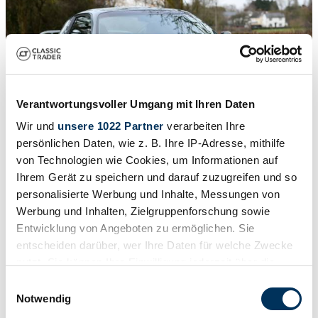
Verantwortungsvoller Umgang mit Ihren Daten
Wir und
unsere 1022 Partner
verarbeiten Ihre
persönlichen Daten, wie z. B. Ihre IP-Adresse, mithilfe
von Technologien wie Cookies, um Informationen auf
Ihrem Gerät zu speichern und darauf zuzugreifen und so
personalisierte Werbung und Inhalte, Messungen von
1
/
13
Werbung und Inhalten, Zielgruppenforschung sowie
1991 | Aston Martin Virage 6.3 Litre
Entwicklung von Angeboten zu ermöglichen. Sie
Aston Martin Virage 6.3 Coupe Works Demonstrator
entscheiden darüber, wer Ihre Daten für welche Zwecke
nutzt. Sie können Ihre Einwilligung jederzeit über die
Price on request
Cookie-Erklärung oder durch Klicken auf das Privacy
Einwilligungsauswahl
Trigger Symbol ändern oder widerrufen
Notwendig