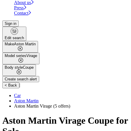
About us
Press
Contact
Sign in
Edit search
Make
Aston Martin
Model series
Virage
Body style
Coupe
Create search alert
|
< Back
Car
Aston Martin
Aston Martin Virage
(5 offers)
Aston Martin Virage Coupe for