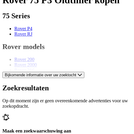
75 Series
Rover P4
Rover RJ
Rover models
Rover 200
Rover 2000
Rover 216
Bijkomende informatie over uw zoektocht
Rover 3 Litre
Rover 3.5 Litre
Rover 3500
Zoekresultaten
Rover 800
Rover Mini
Op dit moment zijn er geen overeenkomende advertenties voor uw
Rover Model 14
zoekopdracht.
Rover Sports Tourer
Maak een zoekwaarschuwing aan