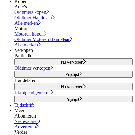
Kopen
Auto's
Oldtimers kopen
Oldtimer Handelaar
Alle merken
Motoren
Motoren kopen
Oldtimer Motoren Handelaar
Alle merken
Verkopen
Particulier
Nu verkopen
Oldtimer verkopen
Prijslijst
Handelaren
Nu verkopen
Klantgetuigenissen
Prijslijst
Tijdschrift
Meer
Abonneren
Nieuwsbrief
Adverteren
Verder