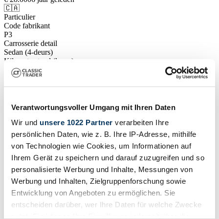
🇨🇦
Particulier
Code fabrikant
P3
Carrosserie detail
Sedan (4-deurs)
Kilometerstand (lezen)
80.000 mi
Vermogen (kW/pk)
53 / 72
🇨🇦
Particulier
Verantwortungsvoller Umgang mit Ihren Daten
🇨🇦
Wir und
unsere 1022 Partner
verarbeiten Ihre
Particulier
Deze advertentie is verlopen
persönlichen Daten, wie z. B. Ihre IP-Adresse, mithilfe
von Technologien wie Cookies, um Informationen auf
Ihrem Gerät zu speichern und darauf zuzugreifen und so
personalisierte Werbung und Inhalte, Messungen von
Werbung und Inhalten, Zielgruppenforschung sowie
Entwicklung von Angeboten zu ermöglichen. Sie
entscheiden darüber, wer Ihre Daten für welche Zwecke
nutzt. Sie können Ihre Einwilligung jederzeit über die