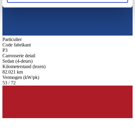
soziale Medien, Werbung und Analysen weiter. Unsere
Partner führen diese Informationen möglicherweise mit
weiteren Daten zusammen, die Sie ihnen bereitgestellt
haben oder die sie im Rahmen Ihrer Nutzung der Dienste
gesammelt haben.
Datenschutzerklärung
Particulier
Code fabrikant
P3
Carrosserie detail
Sedan (4-deurs)
Kilometerstand (lezen)
82.021 km
Vermogen (kW/pk)
53 / 72