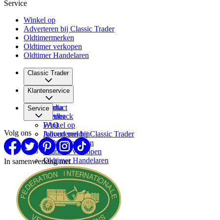
Service
Winkel op
Adverteren bij Classic Trader
Oldtimermerken
Oldtimer verkopen
Oldtimer Handelaren
Classic Trader
Over ons
Klantenservice
Vacatures
Media
Contact
Service
Partner
Feedback
FAQ
Winkel op
Volg ons
Inhoud melden
Adverteren bij Classic Trader
Oldtimermerken
Oldtimer verkopen
Oldtimer Handelaren
In samenwerking met