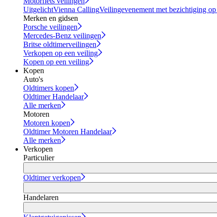
Motorfiets veilingen
Uitgelicht
Vienna Calling
Veilingevenement met bezichtiging op
Merken en gidsen
Porsche veilingen
Mercedes-Benz veilingen
Britse oldtimerveilingen
Verkopen op een veiling
Kopen op een veiling
Kopen
Auto's
Oldtimers kopen
Oldtimer Handelaar
Alle merken
Motoren
Motoren kopen
Oldtimer Motoren Handelaar
Alle merken
Verkopen
Particulier
Oldtimer verkopen
Handelaren