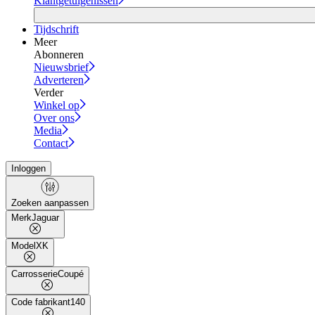
Klantgetuigenissen
Tijdschrift
Meer
Abonneren
Nieuwsbrief
Adverteren
Verder
Winkel op
Over ons
Media
Contact
Inloggen
Zoeken aanpassen
Merk
Jaguar
Model
XK
Carrosserie
Coupé
Code fabrikant
140