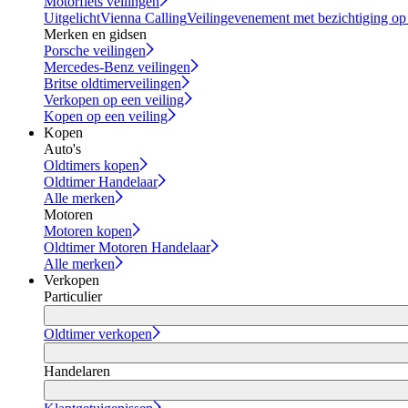
Motorfiets veilingen
Uitgelicht
Vienna Calling
Veilingevenement met bezichtiging op
Merken en gidsen
Porsche veilingen
Mercedes-Benz veilingen
Britse oldtimerveilingen
Verkopen op een veiling
Kopen op een veiling
Kopen
Auto's
Oldtimers kopen
Oldtimer Handelaar
Alle merken
Motoren
Motoren kopen
Oldtimer Motoren Handelaar
Alle merken
Verkopen
Particulier
Oldtimer verkopen
Handelaren