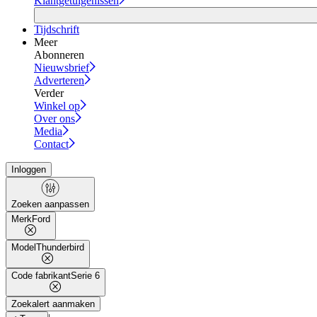
Klantgetuigenissen
Tijdschrift
Meer
Abonneren
Nieuwsbrief
Adverteren
Verder
Winkel op
Over ons
Media
Contact
Inloggen
Zoeken aanpassen
Merk
Ford
Model
Thunderbird
Code fabrikant
Serie 6
Zoekalert aanmaken