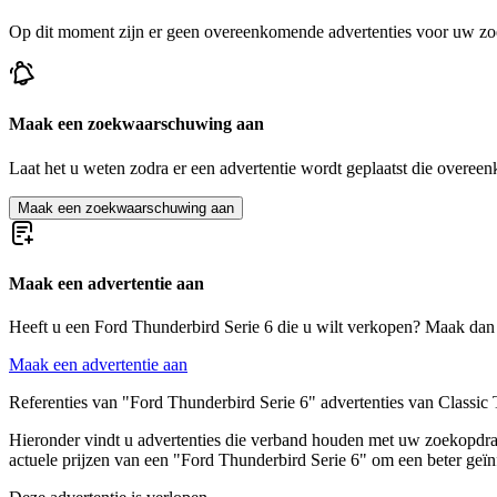
Ford models
Op dit moment zijn er geen overeenkomende advertenties voor uw zo
Ford Capri
Ford Cortina
Ford Escort
Ford F-Series
Maak een zoekwaarschuwing aan
Ford Fiesta
Ford GT40
Laat het u weten zodra er een advertentie wordt geplaatst die overeen
Ford Model A
Ford Model T
Maak een zoekwaarschuwing aan
Ford Mustang
Ford Sierra
Ford Taunus
Ford V8
Maak een advertentie aan
Heeft u een Ford Thunderbird Serie 6 die u wilt verkopen? Maak dan 
Maak een advertentie aan
Referenties van "Ford Thunderbird Serie 6" advertenties van Classic 
Hieronder vindt u advertenties die verband houden met uw zoekopdrach
actuele prijzen van een "Ford Thunderbird Serie 6" om een beter geï