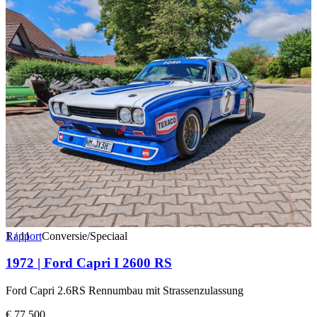
1
Rapport
/
11
Conversie/Speciaal
1972 | Ford Capri I 2600 RS
Ford Capri 2.6RS Rennumbau mit Strassenzulassung
€ 77.500