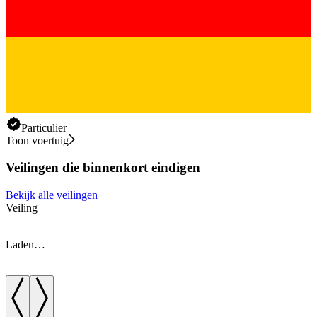
Particulier
Toon voertuig
Veilingen die binnenkort eindigen
Bekijk alle veilingen
Veiling
V
Laden…