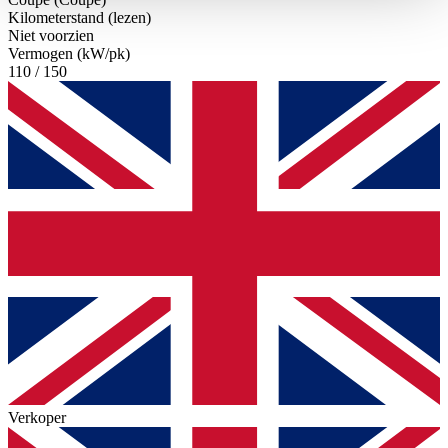
haben oder die sie im Rahmen Ihrer Nutzung der Dienste
Kilometerstand (lezen)
gesammelt haben.
Datenschutzerklärung
Niet voorzien
Vermogen (kW/pk)
110 / 150
Verkoper