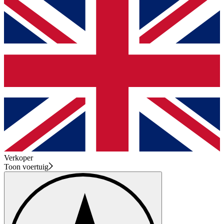
Verkoper
Toon voertuig