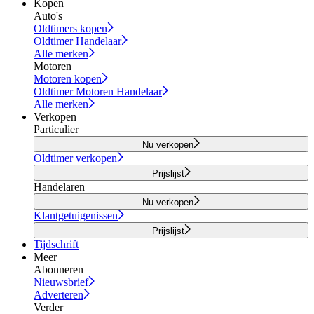
Kopen
Auto's
Oldtimers kopen
Oldtimer Handelaar
Alle merken
Motoren
Motoren kopen
Oldtimer Motoren Handelaar
Alle merken
Verkopen
Particulier
Nu verkopen
Oldtimer verkopen
Prijslijst
Handelaren
Nu verkopen
Klantgetuigenissen
Prijslijst
Tijdschrift
Meer
Abonneren
Nieuwsbrief
Adverteren
Verder