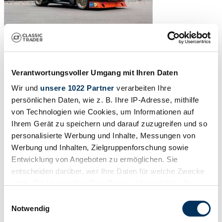
Verantwortungsvoller Umgang mit Ihren Daten
Wir und
unsere 1022 Partner
verarbeiten Ihre
persönlichen Daten, wie z. B. Ihre IP-Adresse, mithilfe
von Technologien wie Cookies, um Informationen auf
Ihrem Gerät zu speichern und darauf zuzugreifen und so
personalisierte Werbung und Inhalte, Messungen von
Werbung und Inhalten, Zielgruppenforschung sowie
Entwicklung von Angeboten zu ermöglichen. Sie
entscheiden darüber, wer Ihre Daten für welche Zwecke
nutzt. Sie können Ihre Einwilligung jederzeit über die
1
/
12
Cookie-Erklärung oder durch Klicken auf das Privacy
Einwilligungsauswahl
1973 | Ford Capri I 3100 RS
Trigger Symbol ändern oder widerrufen
Notwendig
Ford Capri RS3100 Group 2