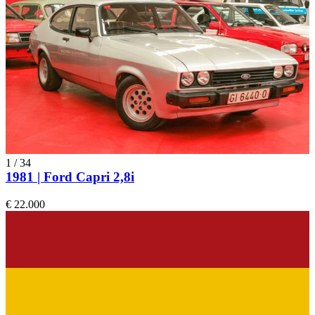
1
/
34
1981 | Ford Capri 2,8i
€ 22.000