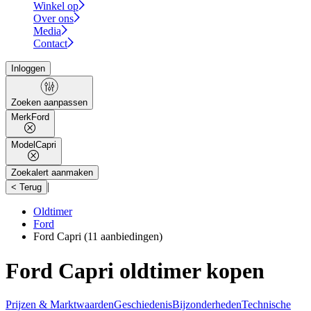
Winkel op
Over ons
Media
Contact
Inloggen
Zoeken aanpassen
Merk
Ford
Model
Capri
Zoekalert aanmaken
|
< Terug
Oldtimer
Ford
Ford Capri
(11 aanbiedingen)
Ford Capri oldtimer kopen
Prijzen & Marktwaarden
Geschiedenis
Bijzonderheden
Technische