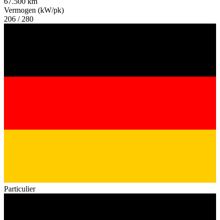
67.500 km
Vermogen (kW/pk)
206 / 280
Particulier