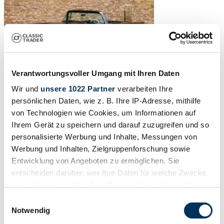
Verantwortungsvoller Umgang mit Ihren Daten
Wir und
unsere 1022 Partner
verarbeiten Ihre
persönlichen Daten, wie z. B. Ihre IP-Adresse, mithilfe
von Technologien wie Cookies, um Informationen auf
Ihrem Gerät zu speichern und darauf zuzugreifen und so
personalisierte Werbung und Inhalte, Messungen von
Werbung und Inhalten, Zielgruppenforschung sowie
Entwicklung von Angeboten zu ermöglichen. Sie
entscheiden darüber, wer Ihre Daten für welche Zwecke
nutzt. Sie können Ihre Einwilligung jederzeit über die
Cookie-Erklärung oder durch Klicken auf das Privacy
Einwilligungsauswahl
Trigger Symbol ändern oder widerrufen
Notwendig