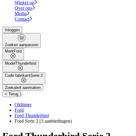
Winkel op
Over ons
Media
Contact
Inloggen
Zoeken aanpassen
Merk
Ford
Model
Thunderbird
Code fabrikant
Serie 2
Zoekalert aanmaken
|
< Terug
Oldtimer
Ford
Ford Thunderbird
Ford Serie 2
(3 aanbiedingen)
Ford Thunderbird Serie 2