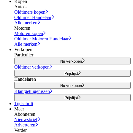
Kopen
Auto's
Oldtimers kopen
Oldtimer Handelaar
Alle merken
Motoren
Motoren kopen
Oldtimer Motoren Handelaar
Alle merken
Verkopen
Particulier
Nu verkopen
Oldtimer verkopen
Prijslijst
Handelaren
Nu verkopen
Klantgetuigenissen
Prijslijst
Tijdschrift
Meer
Abonneren
Nieuwsbrief
Adverteren
Verder