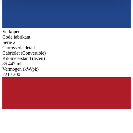
haben oder die sie im Rahmen Ihrer Nutzung der Dienste
gesammelt haben.
Datenschutzerklärung
Verkoper
Code fabrikant
Serie 2
Carrosserie detail
Cabriolet (Convertible)
Kilometerstand (lezen)
85.447 mi
Vermogen (kW/pk)
221 / 300