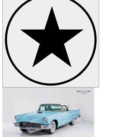
Ford F-Series
Ford Fiesta
Ford GT40
Ford Model A
Ford Model T
Ford Mustang
Ford Sierra
Ford Taunus
Ford V8