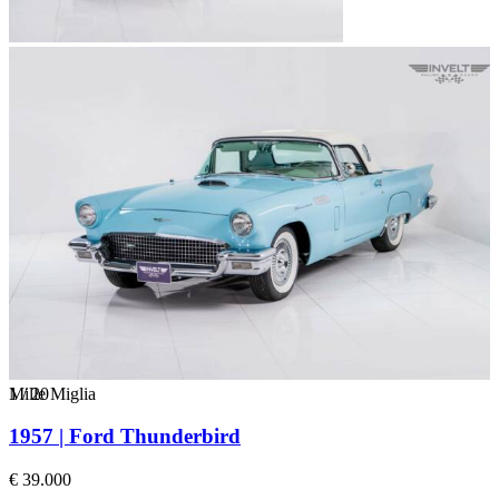
1
Mille Miglia
/
20
1957 | Ford Thunderbird
€ 39.000