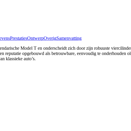
evens
Prestaties
Ontwerp
Overig
Samenvatting
darische Model T en onderscheidt zich door zijn robuuste viercilinder
 een reputatie opgebouwd als betrouwbare, eenvoudig te onderhouden ol
an klassieke auto’s.