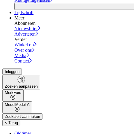
Klantgetuigenissen
Tijdschrift
Meer
Abonneren
Nieuwsbrief
Adverteren
Verder
Winkel op
Over ons
Media
Contact
Inloggen
Zoeken aanpassen
Merk
Ford
Model
Model A
Zoekalert aanmaken
|
< Terug
Oldtimer