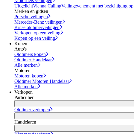
Motorfiets veilingen
Uitgelicht
Vienna Calling
Veilingevenement met bezichtiging op
Merken en gidsen
Porsche veilingen
Mercedes-Benz veilingen
Britse oldtimerveilingen
Verkopen op een veiling
Kopen op een veiling
Kopen
Auto's
Oldtimers kopen
Oldtimer Handelaar
Alle merken
Motoren
Motoren kopen
Oldtimer Motoren Handelaar
Alle merken
Verkopen
Particulier
Oldtimer verkopen
Handelaren