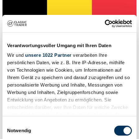
Verantwortungsvoller Umgang mit Ihren Daten
Wir und
unsere 1022 Partner
verarbeiten Ihre
persönlichen Daten, wie z. B. Ihre IP-Adresse, mithilfe
von Technologien wie Cookies, um Informationen auf
Ihrem Gerät zu speichern und darauf zuzugreifen und so
Privato
personalisierte Werbung und Inhalte, Messungen von
L'inserzione è scaduta
Werbung und Inhalten, Zielgruppenforschung sowie
Entwicklung von Angeboten zu ermöglichen. Sie
entscheiden darüber, wer Ihre Daten für welche Zwecke
nutzt. Sie können Ihre Einwilligung jederzeit über die
Cookie-Erklärung oder durch Klicken auf das Privacy
Einwilligungsauswahl
Trigger Symbol ändern oder widerrufen
Notwendig