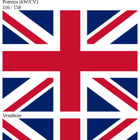
Potenza (kW/CV)
116 / 158
Venditore