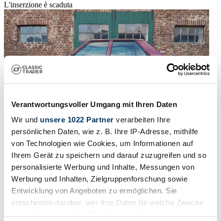
L'inserzione è scaduta
Verantwortungsvoller Umgang mit Ihren Daten
Wir und
unsere 1022 Partner
verarbeiten Ihre
persönlichen Daten, wie z. B. Ihre IP-Adresse, mithilfe
von Technologien wie Cookies, um Informationen auf
Ihrem Gerät zu speichern und darauf zuzugreifen und so
personalisierte Werbung und Inhalte, Messungen von
1988 | Renault R 9
Werbung und Inhalten, Zielgruppenforschung sowie
Entwicklung von Angeboten zu ermöglichen. Sie
Renault R 9 GTL Original 48.000 KM
entscheiden darüber, wer Ihre Daten für welche Zwecke
nutzt. Sie können Ihre Einwilligung jederzeit über die
999 €
7 anni fa