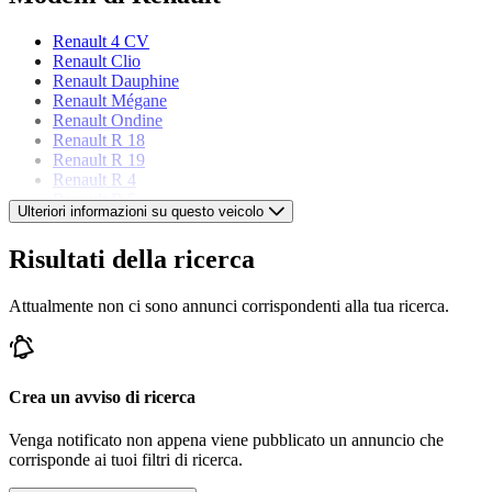
Renault 4 CV
Renault Clio
Renault Dauphine
Renault Mégane
Renault Ondine
Renault R 18
Renault R 19
Renault R 4
Renault R 5
Ulteriori informazioni su questo veicolo
Renault R 6
Renault R 8
Risultati della ricerca
Renault Twingo
Attualmente non ci sono annunci corrispondenti alla tua ricerca.
Crea un avviso di ricerca
Venga notificato non appena viene pubblicato un annuncio che
corrisponde ai tuoi filtri di ricerca.