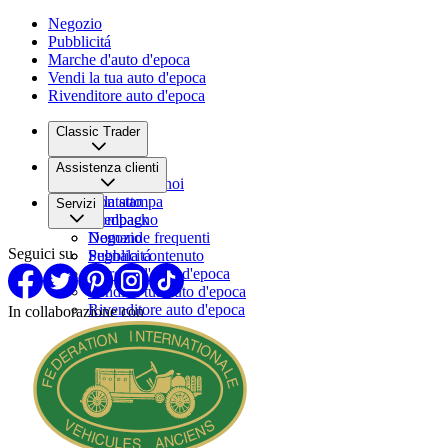
Negozio
Pubblicitá
Marche d'auto d'epoca
Vendi la tua auto d'epoca
Rivenditore auto d'epoca
Classic Trader
Chi siamo
Assistenza clienti
Lavora con noi
Sala stampa
Contatto
Servizi
Compagno
Feedback
Domande frequenti
Negozio
Seguici su
Segnala contenuto
Pubblicitá
Marche d'auto d'epoca
Vendi la tua auto d'epoca
Rivenditore auto d'epoca
In collaborazione con