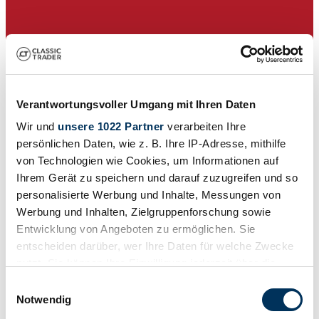
Verantwortungsvoller Umgang mit Ihren Daten
Wir und
unsere 1022 Partner
verarbeiten Ihre
persönlichen Daten, wie z. B. Ihre IP-Adresse, mithilfe
von Technologien wie Cookies, um Informationen auf
Ihrem Gerät zu speichern und darauf zuzugreifen und so
personalisierte Werbung und Inhalte, Messungen von
Venditore
Werbung und Inhalten, Zielgruppenforschung sowie
Serie di fabbricazione
Entwicklung von Angeboten zu ermöglichen. Sie
1st Generation
entscheiden darüber, wer Ihre Daten für welche Zwecke
Tipo carrozzeria
Coupe
nutzt. Sie können Ihre Einwilligung jederzeit über die
Chilometraggio (lettura)
Cookie-Erklärung oder durch Klicken auf das Privacy
Einwilligungsauswahl
Non fornito
Trigger Symbol ändern oder widerrufen
Notwendig
Potenza (kW/CV)
195 / 265