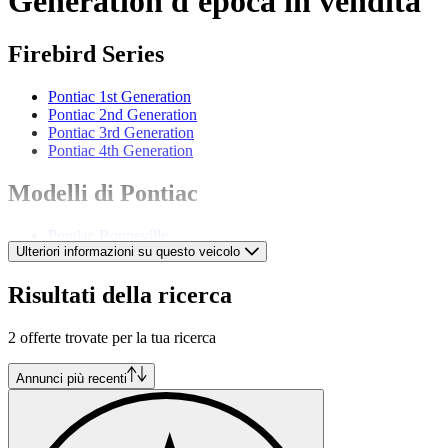
Generation d'epoca in vendita
Firebird Series
Pontiac 1st Generation
Pontiac 2nd Generation
Pontiac 3rd Generation
Pontiac 4th Generation
Modelli di Pontiac
Pontiac Bonneville
Ulteriori informazioni su questo veicolo
Pontiac Chieftain
Pontiac Economy Eight
Pontiac Fiero
Risultati della ricerca
Pontiac Grand Ville
Pontiac GTO
2 offerte trovate per la tua ricerca
Pontiac Le Mans
Pontiac Star Chief
Pontiac Streamliner
Annunci più recenti
Pontiac Tempest
Pontiac Torpedo
Pontiac Ventura