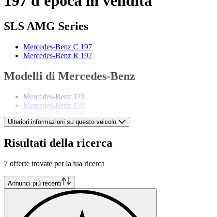
197 d'epoca in vendita
SLS AMG Series
Mercedes-Benz C 197
Mercedes-Benz R 197
Modelli di Mercedes-Benz
Mercedes-Benz 123
Mercedes-Benz 170
Mercedes-Benz 190
Ulteriori informazioni su questo veicolo
Mercedes-Benz 220
Mercedes-Benz 280
Mercedes-Benz 300
Risultati della ricerca
Mercedes-Benz Classe E
Mercedes-Benz Classe G
7 offerte trovate per la tua ricerca
Mercedes-Benz Classe S
Mercedes-Benz Classe SL
Mercedes-Benz Ponton
Annunci più recenti
Mercedes-Benz SLK