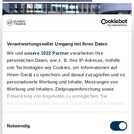
Verantwortungsvoller Umgang mit Ihren Daten
Wir und
unsere 1022 Partner
verarbeiten Ihre
persönlichen Daten, wie z. B. Ihre IP-Adresse, mithilfe
von Technologien wie Cookies, um Informationen auf
Ihrem Gerät zu speichern und darauf zuzugreifen und so
personalisierte Werbung und Inhalte, Messungen von
Werbung und Inhalten, Zielgruppenforschung sowie
1
/
75
Entwicklung von Angeboten zu ermöglichen. Sie
2012 | Mercedes-Benz SLS AMG Roadster
entscheiden darüber, wer Ihre Daten für welche Zwecke
nutzt. Sie können Ihre Einwilligung jederzeit über die
Just 947 miles - Mercedes-Benz SLS AMG (R197) Roadster
Cookie-Erklärung oder durch Klicken auf das Privacy
Einwilligungsauswahl
Prezzo su richiesta
Trigger Symbol ändern oder widerrufen
Notwendig