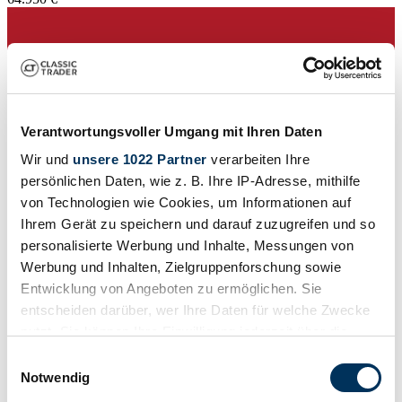
Verantwortungsvoller Umgang mit Ihren Daten
Wir und
unsere 1022 Partner
verarbeiten Ihre
persönlichen Daten, wie z. B. Ihre IP-Adresse, mithilfe
von Technologien wie Cookies, um Informationen auf
Ihrem Gerät zu speichern und darauf zuzugreifen und so
personalisierte Werbung und Inhalte, Messungen von
Werbung und Inhalten, Zielgruppenforschung sowie
Entwicklung von Angeboten zu ermöglichen. Sie
Venditore
entscheiden darüber, wer Ihre Daten für welche Zwecke
Serie di fabbricazione
nutzt. Sie können Ihre Einwilligung jederzeit über die
W 189
Cookie-Erklärung oder durch Klicken auf das Privacy
Tipo carrozzeria
Einwilligungsauswahl
Berlina (4 Volumi)
Trigger Symbol ändern oder widerrufen
Notwendig
Chilometraggio (lettura)