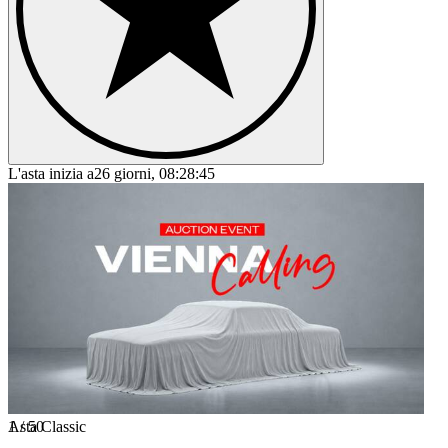
L'asta inizia a
26 giorni, 08:28:45
1
Asta Classic
/
50