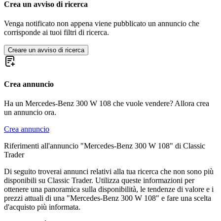
Mercedes-Benz 280
Crea un avviso di ricerca
Mercedes-Benz Classe E
Mercedes-Benz Classe G
Venga notificato non appena viene pubblicato un annuncio che
Mercedes-Benz Classe S
corrisponde ai tuoi filtri di ricerca.
Mercedes-Benz Classe SL
Mercedes-Benz Ponton
Creare un avviso di ricerca
Mercedes-Benz SLK
Crea annuncio
Ha un Mercedes-Benz 300 W 108 che vuole vendere? Allora crea
un annuncio ora.
Crea annuncio
Riferimenti all'annuncio "Mercedes-Benz 300 W 108" di Classic
Trader
Di seguito troverai annunci relativi alla tua ricerca che non sono più
disponibili su Classic Trader. Utilizza queste informazioni per
ottenere una panoramica sulla disponibilità, le tendenze di valore e i
prezzi attuali di una "Mercedes-Benz 300 W 108" e fare una scelta
d'acquisto più informata.