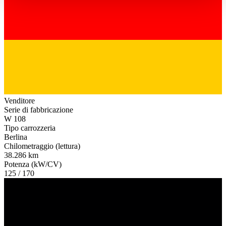
haben oder die sie im Rahmen Ihrer Nutzung der Dienste
gesammelt haben.
Datenschutzerklärung
Venditore
Serie di fabbricazione
W 108
Tipo carrozzeria
Berlina
Chilometraggio (lettura)
38.286 km
Potenza (kW/CV)
125 / 170