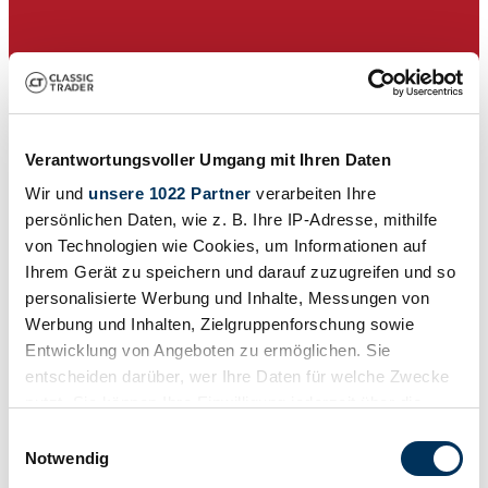
Verantwortungsvoller Umgang mit Ihren Daten
Wir und
unsere 1022 Partner
verarbeiten Ihre
persönlichen Daten, wie z. B. Ihre IP-Adresse, mithilfe
von Technologien wie Cookies, um Informationen auf
Ihrem Gerät zu speichern und darauf zuzugreifen und so
personalisierte Werbung und Inhalte, Messungen von
Werbung und Inhalten, Zielgruppenforschung sowie
Venditore
Entwicklung von Angeboten zu ermöglichen. Sie
L'inserzione è scaduta
entscheiden darüber, wer Ihre Daten für welche Zwecke
nutzt. Sie können Ihre Einwilligung jederzeit über die
Cookie-Erklärung oder durch Klicken auf das Privacy
Einwilligungsauswahl
Trigger Symbol ändern oder widerrufen
Notwendig