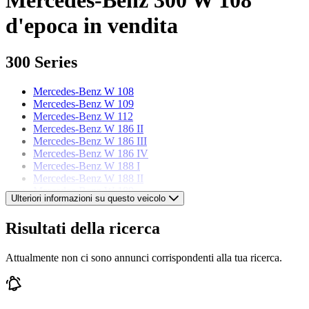
d'epoca in vendita
300 Series
Mercedes-Benz W 108
Mercedes-Benz W 109
Mercedes-Benz W 112
Mercedes-Benz W 186 II
Mercedes-Benz W 186 III
Mercedes-Benz W 186 IV
Mercedes-Benz W 188 I
Mercedes-Benz W 188 II
Mercedes-Benz W 189
Ulteriori informazioni su questo veicolo
Modelli di Mercedes-Benz
Risultati della ricerca
Mercedes-Benz 123
Attualmente non ci sono annunci corrispondenti alla tua ricerca.
Mercedes-Benz 170
Mercedes-Benz 190
Mercedes-Benz 220
Mercedes-Benz 250