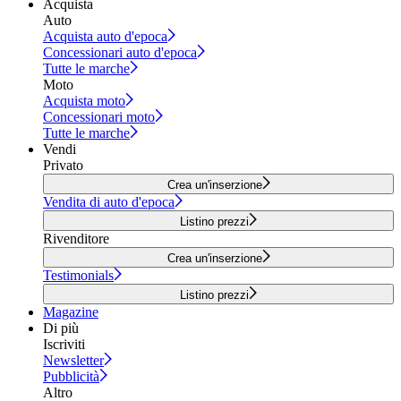
Acquista
Auto
Acquista auto d'epoca
Concessionari auto d'epoca
Tutte le marche
Moto
Acquista moto
Concessionari moto
Tutte le marche
Vendi
Privato
Crea un'inserzione
Vendita di auto d'epoca
Listino prezzi
Rivenditore
Crea un'inserzione
Testimonials
Listino prezzi
Magazine
Di più
Iscriviti
Newsletter
Pubblicità
Altro