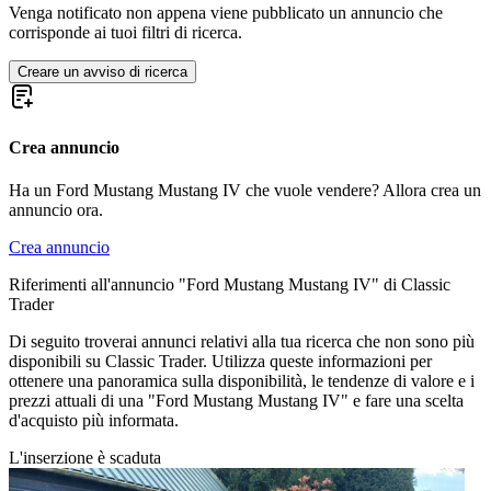
Ford Mustang I Serie 2 | X-Code
Venga notificato non appena viene pubblicato un annuncio che
Ford Mustang I Serie 3
corrisponde ai tuoi filtri di ricerca.
Ford Mustang I Serie 3 | F-Code
Ford Mustang I Serie 3 | G-Code
Creare un avviso di ricerca
Ford Mustang I Serie 3 | H-Code
Ford Mustang I Serie 3 | L-Code
Ford Mustang I Serie 3 | M-Code
Crea annuncio
Ford Mustang I Serie 3 | O-Code
Ford Mustang I Serie 3 | Q-Code
Ford Mustang I Serie 3 | R-Code
Ha un Ford Mustang Mustang IV che vuole vendere? Allora crea un
Ford Mustang I Serie 3 | S-Code
annuncio ora.
Ford Mustang I Serie 3 | T-Code
Ford Mustang I Serie 3 | Z-Code
Crea annuncio
Ford Mustang I Serie 4
Riferimenti all'annuncio "Ford Mustang Mustang IV" di Classic
Ford Mustang I Serie 4 | C-Code
Trader
Ford Mustang I Serie 4 | F-Code
Ford Mustang I Serie 4 | H-Code
Di seguito troverai annunci relativi alla tua ricerca che non sono più
Ford Mustang I Serie 4 | J-Code (Ram Air)
disponibili su Classic Trader. Utilizza queste informazioni per
Ford Mustang I Serie 4 | L-Code
ottenere una panoramica sulla disponibilità, le tendenze di valore e i
Ford Mustang I Serie 4 | M-Code
prezzi attuali di una "Ford Mustang Mustang IV" e fare una scelta
Ford Mustang I Serie 4 | Q-Code
d'acquisto più informata.
Ford Mustang I Serie 4 | R-Code
Ford Mustang II
L'inserzione è scaduta
Ford Mustang III
Ford Mustang IIII