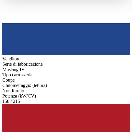
haben oder die sie im Rahmen Ihrer Nutzung der Dienste
gesammelt haben.
Datenschutzerklärung
Venditore
Serie di fabbricazione
Mustang IV
Tipo carrozzeria
Coupe
Chilometraggio (lettura)
Non fornito
Potenza (kW/CV)
158 / 215