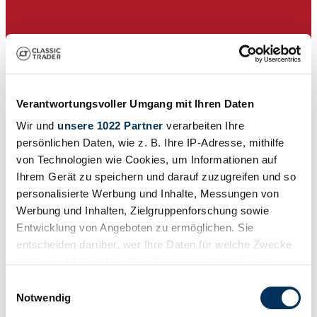
Verantwortungsvoller Umgang mit Ihren Daten
Wir und
unsere 1022 Partner
verarbeiten Ihre
persönlichen Daten, wie z. B. Ihre IP-Adresse, mithilfe
von Technologien wie Cookies, um Informationen auf
Ihrem Gerät zu speichern und darauf zuzugreifen und so
personalisierte Werbung und Inhalte, Messungen von
Werbung und Inhalten, Zielgruppenforschung sowie
Venditore
Entwicklung von Angeboten zu ermöglichen. Sie
L'inserzione è scaduta
entscheiden darüber, wer Ihre Daten für welche Zwecke
nutzt. Sie können Ihre Einwilligung jederzeit über die
Cookie-Erklärung oder durch Klicken auf das Privacy
Einwilligungsauswahl
Trigger Symbol ändern oder widerrufen
Notwendig