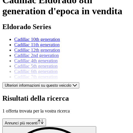
generation d'epoca in vendita
Eldorado Series
Cadillac 10th generation
Cadillac 11th generation
Cadillac 12th generation
Cadillac 2nd generation
Cadillac 4th generation
Cadillac 5th generation
Cadillac 6th generation
Cadillac 7th generation
Cadillac 8th generation
Ulteriori informazioni su questo veicolo
Cadillac 9th generation
Risultati della ricerca
Modelli di Cadillac
1 offerta trovata per la vostra ricerca
Cadillac Allanté
Cadillac Brougham
Cadillac DeVille
Annunci più recenti
Cadillac Fleetwood