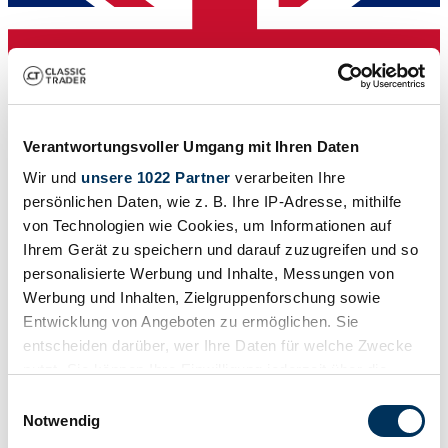
Verantwortungsvoller Umgang mit Ihren Daten
Wir und
unsere 1022 Partner
verarbeiten Ihre
persönlichen Daten, wie z. B. Ihre IP-Adresse, mithilfe
von Technologien wie Cookies, um Informationen auf
Venditore
Ihrem Gerät zu speichern und darauf zuzugreifen und so
personalisierte Werbung und Inhalte, Messungen von
Werbung und Inhalten, Zielgruppenforschung sowie
Entwicklung von Angeboten zu ermöglichen. Sie
entscheiden darüber, wer Ihre Daten für welche Zwecke
nutzt. Sie können Ihre Einwilligung jederzeit über die
Cookie-Erklärung oder durch Klicken auf das Privacy
Einwilligungsauswahl
Trigger Symbol ändern oder widerrufen
Notwendig