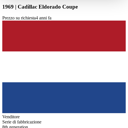
haben oder die sie im Rahmen Ihrer Nutzung der Dienste
1969 | Cadillac Eldorado Coupe
gesammelt haben.
Datenschutzerklärung
Prezzo su richiesta
4 anni fa
Venditore
Serie di fabbricazione
8th generation