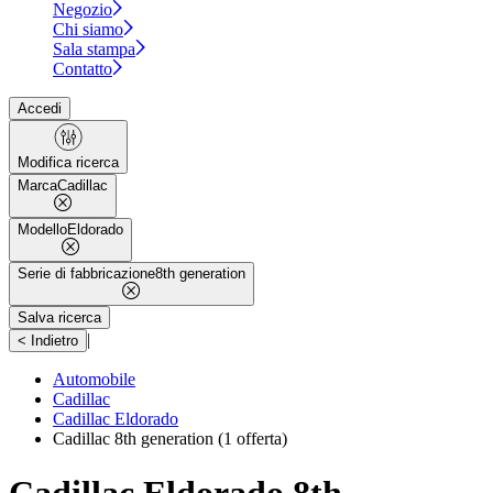
Negozio
Chi siamo
Sala stampa
Contatto
Accedi
Modifica ricerca
Marca
Cadillac
Modello
Eldorado
Serie di fabbricazione
8th generation
Salva ricerca
|
< Indietro
Automobile
Cadillac
Cadillac Eldorado
Cadillac 8th generation
(1 offerta)
Cadillac Eldorado 8th