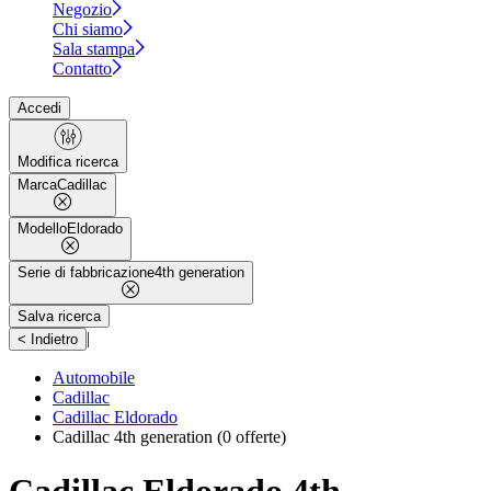
Negozio
Chi siamo
Sala stampa
Contatto
Accedi
Modifica ricerca
Marca
Cadillac
Modello
Eldorado
Serie di fabbricazione
4th generation
Salva ricerca
|
< Indietro
Automobile
Cadillac
Cadillac Eldorado
Cadillac 4th generation
(0 offerte)
Cadillac Eldorado 4th