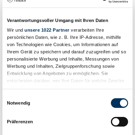
Cadillac Series 353
Cadillac Series 60
Cadillac Series 62
Cadillac Series 75
Verantwortungsvoller Umgang mit Ihren Daten
Cadillac STS
Cadillac V-16
Wir und
unsere 1022 Partner
verarbeiten Ihre
Cadillac V16
persönlichen Daten, wie z. B. Ihre IP-Adresse, mithilfe
von Technologien wie Cookies, um Informationen auf
Risultati della ricerca
Ihrem Gerät zu speichern und darauf zuzugreifen und so
personalisierte Werbung und Inhalte, Messungen von
Attualmente non ci sono annunci corrispondenti alla tua ricerca.
Werbung und Inhalten, Zielgruppenforschung sowie
Entwicklung von Angeboten zu ermöglichen. Sie
entscheiden darüber, wer Ihre Daten für welche Zwecke
Crea un avviso di ricerca
nutzt. Sie können Ihre Einwilligung jederzeit über die
Cookie-Erklärung oder durch Klicken auf das Privacy
Venga notificato non appena viene pubblicato un annuncio che
Einwilligungsauswahl
corrisponde ai tuoi filtri di ricerca.
Trigger Symbol ändern oder widerrufen
Notwendig
Creare un avviso di ricerca
Wenn Sie es erlauben, würden wir auch gerne:
Präferenzen
Informationen über Ihre geografische Lage
erfassen, welche bis auf einige Meter genau sein
Crea annuncio