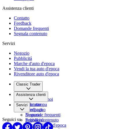
Assistenza clienti
Contatto
Feedback
Domande frequenti
Segnala contenuto
Servizi
Negozio
Pubblicitá
Marche d'auto d'epoca
Vendi la tua auto d'epoca
Rivenditore auto d'epoca
Classic Trader
Chi siamo
Assistenza clienti
Lavora con noi
Sala stampa
Contatto
Servizi
Compagno
Feedback
Domande frequenti
Negozio
Seguici su
Segnala contenuto
Pubblicitá
Marche d'auto d'epoca