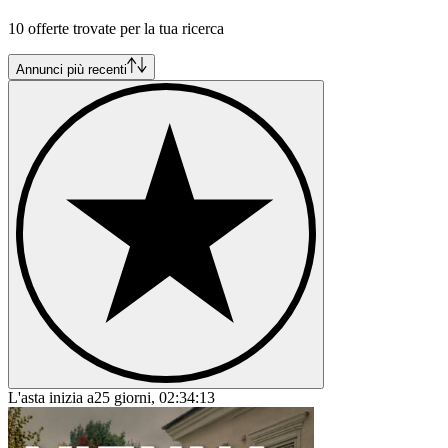
BMW Serie 8
10 offerte trovate per la tua ricerca
BMW Z3
BMW Z4
BMW Z8
Annunci più recenti
L'asta inizia a
25 giorni, 02:34:13