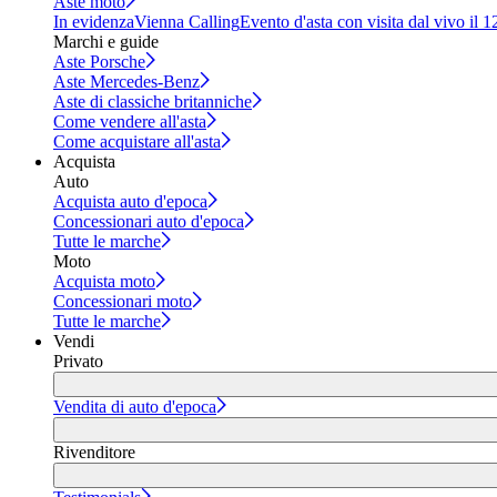
Aste moto
In evidenza
Vienna Calling
Evento d'asta con visita dal vivo il 
Marchi e guide
Aste Porsche
Aste Mercedes-Benz
Aste di classiche britanniche
Come vendere all'asta
Come acquistare all'asta
Acquista
Auto
Acquista auto d'epoca
Concessionari auto d'epoca
Tutte le marche
Moto
Acquista moto
Concessionari moto
Tutte le marche
Vendi
Privato
Vendita di auto d'epoca
Rivenditore