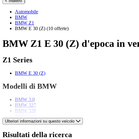
|
< Indietro
Automobile
BMW
BMW Z1
BMW E 30 (Z)
(10 offerte)
BMW Z1 E 30 (Z) d'epoca in ve
Z1 Series
BMW E 30 (Z)
Modelli di BMW
BMW 3.0
BMW 327
BMW 328
BMW 503
Ulteriori informazioni su questo veicolo
BMW Serie 02
BMW Serie 3
BMW Serie 5
Risultati della ricerca
BMW Serie 6