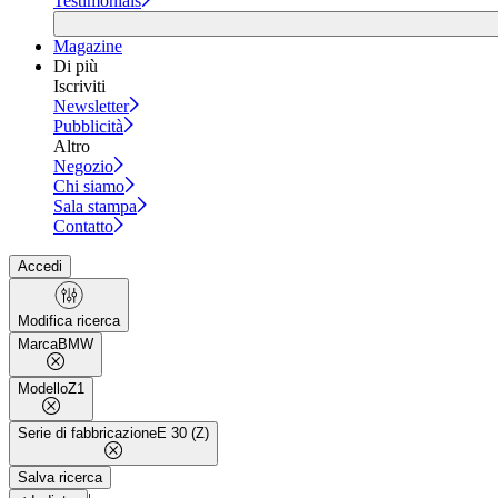
Testimonials
Magazine
Di più
Iscriviti
Newsletter
Pubblicità
Altro
Negozio
Chi siamo
Sala stampa
Contatto
Accedi
Modifica ricerca
Marca
BMW
Modello
Z1
Serie di fabbricazione
E 30 (Z)
Salva ricerca