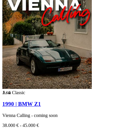
1
Asta Classic
/
4
1990 | BMW Z1
Vienna Calling - coming soon
38.000 € - 45.000 €