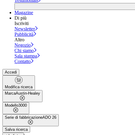
Testimonials
Magazine
Di più
Iscriviti
Newsletter
Pubblicità
Altro
Negozio
Chi siamo
Sala stampa
Contatto
Accedi
Modifica ricerca
Marca
Austin-Healey
Modello
3000
Serie di fabbricazione
ADO 26
Salva ricerca