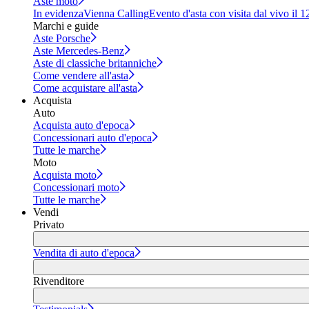
Aste moto
In evidenza
Vienna Calling
Evento d'asta con visita dal vivo il 
Marchi e guide
Aste Porsche
Aste Mercedes-Benz
Aste di classiche britanniche
Come vendere all'asta
Come acquistare all'asta
Acquista
Auto
Acquista auto d'epoca
Concessionari auto d'epoca
Tutte le marche
Moto
Acquista moto
Concessionari moto
Tutte le marche
Vendi
Privato
Vendita di auto d'epoca
Rivenditore